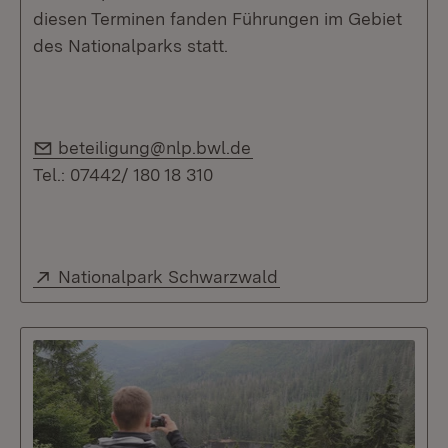
diesen Terminen fanden Führungen im Gebiet
des Nationalparks statt.
E-Mail:
beteiligung@nlp.bwl.de
Tel.: 07442/ 180 18 310
Extern:
(Öffnet in neuem Fen
Nationalpark Schwarzwald