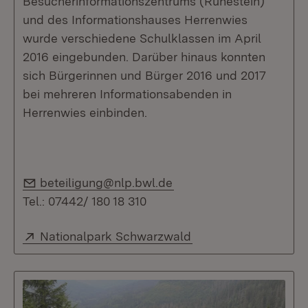
Besucherinformationszentrums (Ruhestein)
und des Informationshauses Herrenwies
wurde verschiedene Schulklassen im April
2016 eingebunden. Darüber hinaus konnten
sich Bürgerinnen und Bürger 2016 und 2017
bei mehreren Informationsabenden in
Herrenwies einbinden.
E-Mail:
beteiligung@nlp.bwl.de
Tel.: 07442/ 180 18 310
Extern:
(Öffnet in neuem Fen
Nationalpark Schwarzwald