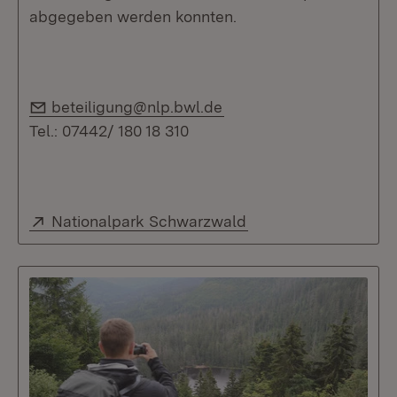
abgegeben werden konnten.
E-Mail:
beteiligung@nlp.bwl.de
Tel.: 07442/ 180 18 310
Extern:
(Öffnet in neuem Fen
Nationalpark Schwarzwald