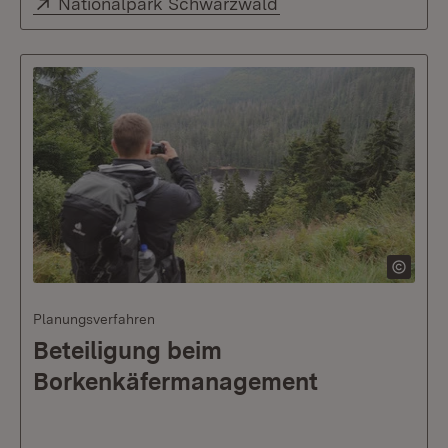
Extern:
(Öffnet in neuem Fen
Nationalpark Schwarzwald
Planungsverfahren
Beteiligung beim
Borkenkäfermanagement