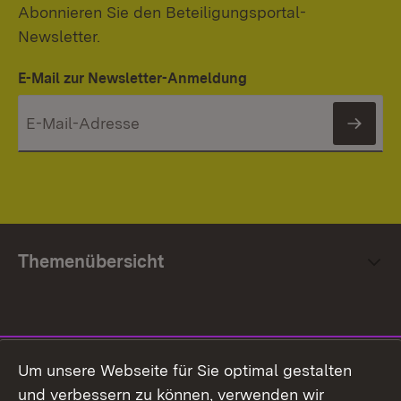
Abonnieren Sie den Beteiligungsportal-
Newsletter.
E-Mail zur Newsletter-Anmeldung
News
Themenübersicht
Social Media
Um unsere Webseite für Sie optimal gestalten
und verbessern zu können, verwenden wir
Facebook