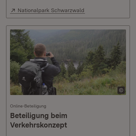
Extern:
(Öffnet in neuem Fen
Nationalpark Schwarzwald
Online-Beteiligung
Beteiligung beim
Verkehrskonzept