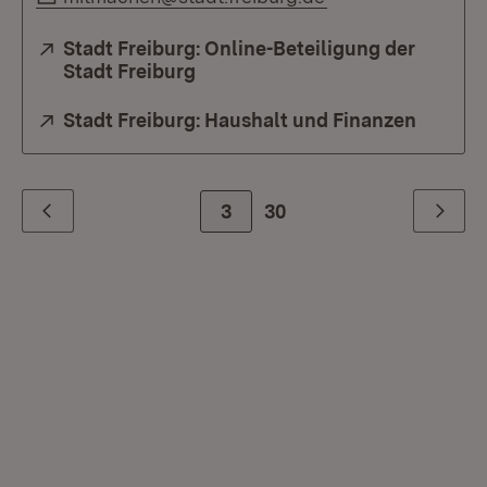
Extern:
Stadt Freiburg: Online-Beteiligung der
Stadt Freiburg
(Öffnet in neuem Fenster)
Extern:
Stadt Freiburg: Haushalt und Finanzen
(Öffnet
Zur Seite
3
30
Zurück
Weiter