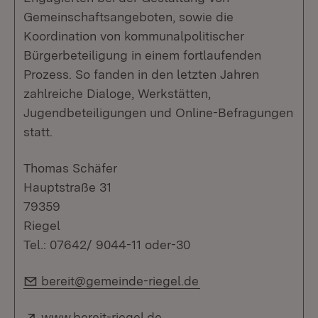
Gemeinschaftsangeboten, sowie die
Koordination von kommunalpolitischer
Bürgerbeteiligung in einem fortlaufenden
Prozess. So fanden in den letzten Jahren
zahlreiche Dialoge, Werkstätten,
Jugendbeteiligungen und Online-Befragungen
statt.
Thomas Schäfer
Hauptstraße 31
79359
Riegel
Tel.: 07642/ 9044-11 oder-30
E-Mail:
bereit@gemeinde-riegel.de
Extern:
(Öffnet in neuem Fenster)
www.bereit-riegel.de