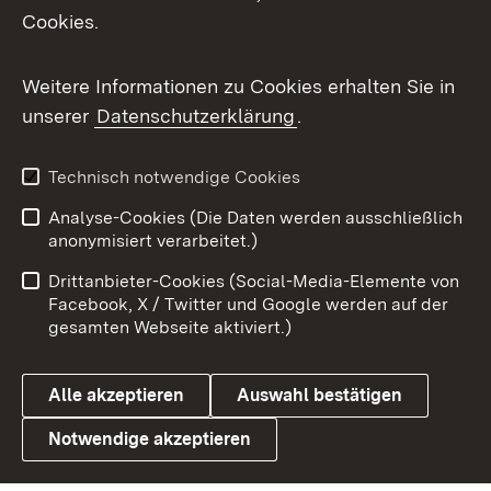
Cookies.
Flickr
Weitere Informationen zu Cookies erhalten Sie in
X / Twitter
unserer
Datenschutzerklärung
.
Youtube
Technisch notwendige Cookies
Zum 
Analyse-Cookies (Die Daten werden ausschließlich
Impressum
Kontakt
anonymisiert verarbeitet.)
Benutzungshinweise
Netiquette
Drittanbieter-Cookies (Social-Media-Elemente von
Barrierefreiheit
Datenschutz
Facebook, X / Twitter und Google werden auf der
gesamten Webseite aktiviert.)
Cookies
Alle akzeptieren
Auswahl bestätigen
Notwendige akzeptieren
Link zum Landesportal