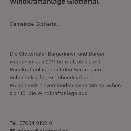
Windkraftanlage Glottertal
Gemeinde Glottertal
Die Glottertäler Bürgerinnen und Bürger
wurden im Juli 2011 befragt, ob sie mit
Windkraftanlagen auf den Bergrücken
Scherersköpfle, Brombeerkopf und
Wuspeneck einverstanden seien. Sie sprachen
sich für die Windkraftanlage aus.
Tel. 07684 9102-0
E-Mail:
rathaus@glottertal.de