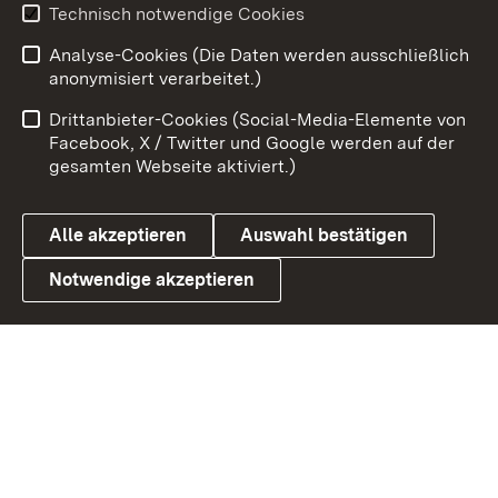
Technisch notwendige Cookies
Zum 
Analyse-Cookies (Die Daten werden ausschließlich
Impressum
Kontakt
anonymisiert verarbeitet.)
Benutzungshinweise
Netiquette
Drittanbieter-Cookies (Social-Media-Elemente von
Barrierefreiheit
Datenschutz
Facebook, X / Twitter und Google werden auf der
gesamten Webseite aktiviert.)
Cookies
Alle akzeptieren
Auswahl bestätigen
Notwendige akzeptieren
Link zum Landesportal