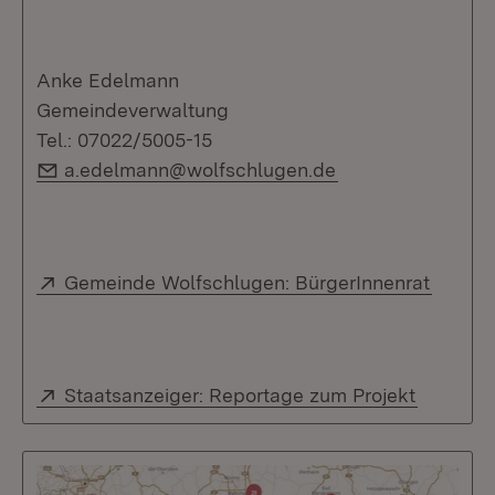
Anke Edelmann
Gemeindeverwaltung
Tel.: 07022/5005-15
E-Mail:
a.edelmann@wolfschlugen.de
Extern:
(Öffnet
Gemeinde Wolfschlugen: BürgerInnenrat
Extern:
(Öffnet 
Staatsanzeiger: Reportage zum Projekt