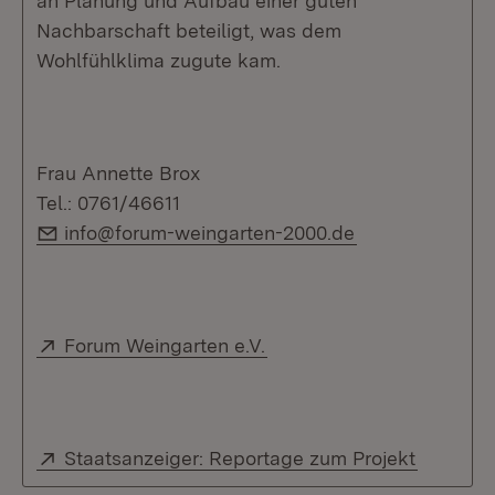
an Planung und Aufbau einer guten
Nachbarschaft beteiligt, was dem
Wohlfühlklima zugute kam.
Frau Annette Brox
Tel.: 0761/46611
E-Mail:
info@forum-weingarten-2000.de
Extern:
(Öffnet in neuem Fenster
Forum Weingarten e.V.
Extern:
(Öffnet 
Staatsanzeiger: Reportage zum Projekt