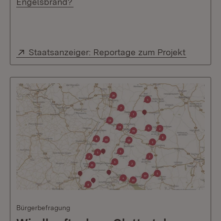
(Öffnet in neuem Fenster)
Engelsbrand?
Extern:
(Öffnet 
Staatsanzeiger: Reportage zum Projekt
Bürgerbefragung