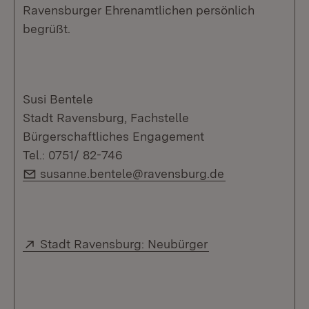
Ravensburger Ehrenamtlichen persönlich
begrüßt.
Susi Bentele
Stadt Ravensburg, Fachstelle
Bürgerschaftliches Engagement
Tel.: 0751/ 82-746
E-Mail:
susanne.bentele@ravensburg.de
Extern:
(Öffnet in neuem 
Stadt Ravensburg: Neubürger