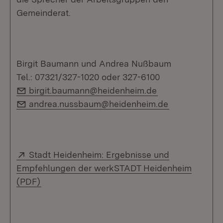
Gemeinderat.
Birgit Baumann und Andrea Nußbaum
Tel.: 07321/327-1020 oder 327-6100
E-Mail:
birgit.baumann@heidenheim.de
E-Mail:
andrea.nussbaum@heidenheim.de
Extern:
Stadt Heidenheim: Ergebnisse und
Empfehlungen der werkSTADT Heidenheim
(Öffnet in neuem Fenster)
(PDF)