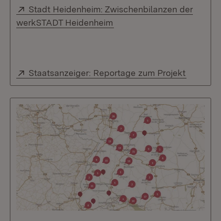
Extern:
Stadt Heidenheim: Zwischenbilanzen der
(Öffnet in neuem Fenster)
werkSTADT Heidenheim
Extern:
(Öffnet 
Staatsanzeiger: Reportage zum Projekt