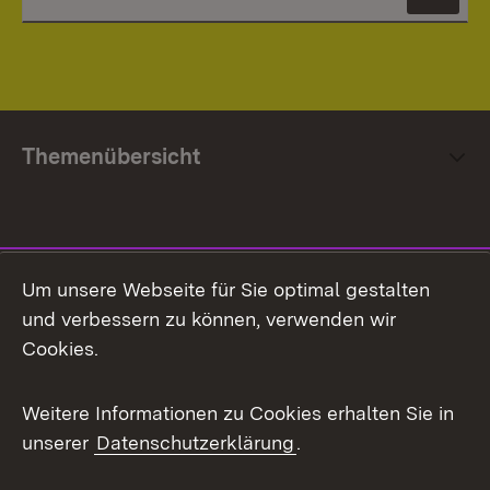
News
Themenübersicht
Social Media
Um unsere Webseite für Sie optimal gestalten
und verbessern zu können, verwenden wir
Facebook
Cookies.
Flickr
Weitere Informationen zu Cookies erhalten Sie in
X / Twitter
unserer
Datenschutzerklärung
.
Youtube