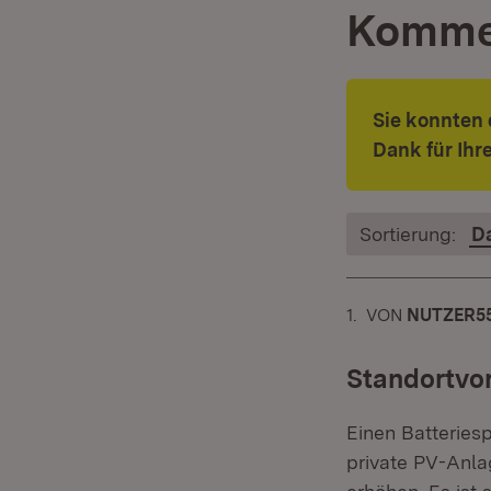
Komme
Sie konnten 
Dank für Ih
Sortierung:
D
1.
KOMMENTAR
VON
:
NUTZER5
Standortvor
Einen Batteriesp
private PV-Anl