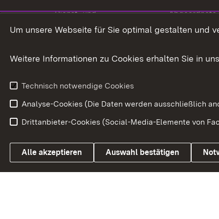
Dienst- und
Abgeordnete
Versorgungsbezüge
Um unsere Webseite für Sie optimal gestalten und v
Bürgerbeauft
Kommunale Verfahren
Petition
Weitere Informationen zu Cookies erhalten Sie in un
Weitere
Volksantrag
Beteiligungsprozesse
Technisch notwendige Cookies
Volksabstim
Analyse-Cookies (Die Daten werden ausschließlich ano
Drittanbieter-Cookies (Social-Media-Elemente von Fac
Link zum Landesportal
Alle akzeptieren
Auswahl bestätigen
Not