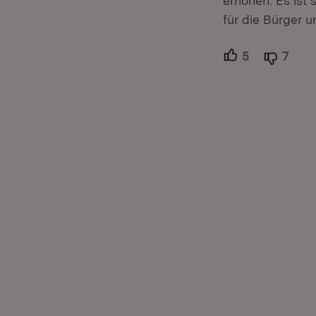
erhöhen. Es ist 
für die Bürger 
5
Unterstütze
7
Able