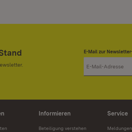
 Stand
E-Mail zur Newslett
ewsletter.
en
Informieren
Service
nten
Beteiligung verstehen
Meldungen