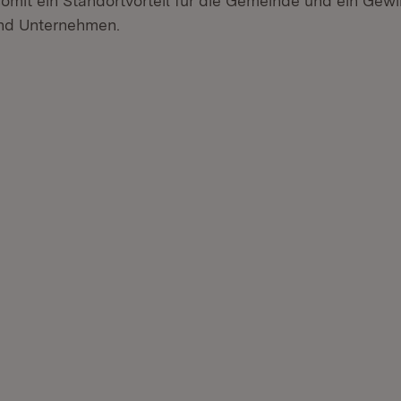
somit ein Standortvorteil für die Gemeinde und ein Gewin
und Unternehmen.
r.
hner.