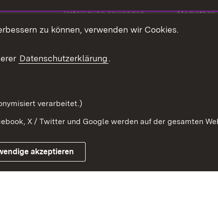
Beteiligung anwenden
Mediathek
erbessern zu können, verwenden wir Cookies.
ragte
Beteiligung stärken
Publikatio
Beteiligung erleben
Glossar
serer
Datenschutzerklärung
.
Beteiligung erforschen
mung
nymisiert verarbeitet.)
ebook, X / Twitter und Google werden auf der gesamten Webs
Impressum
Kontakt
Benutzungshinweise
Netiqu
wendige akzeptieren