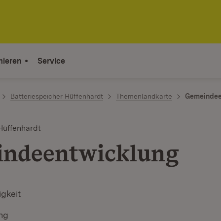
mieren
Service
Batteriespeicher Hüffenhardt
Themenlandkarte
Gemeindee
Hüffenhardt
ndeentwicklung
igkeit
ung