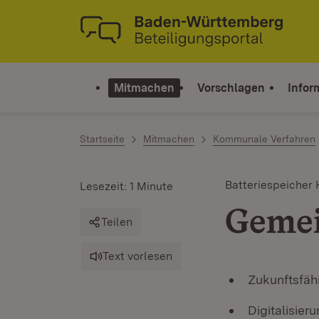
Zum Inhalt springen
Link zur Startseite
Mitmachen
Vorschlagen
Infor
Startseite
Mitmachen
Kommunale Verfahren
Batteriespeicher 
Lesezeit: 1 Minute
Gemei
Teilen
Text vorlesen
Zukunftsfäh
Digitalisier