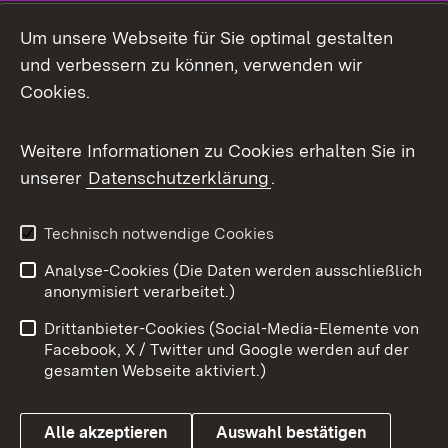
Social Media
Um unsere Webseite für Sie optimal gestalten
und verbessern zu können, verwenden wir
Facebook
Cookies.
Flickr
Weitere Informationen zu Cookies erhalten Sie in
X / Twitter
unserer
Datenschutzerklärung
.
Youtube
Technisch notwendige Cookies
Zum 
Analyse-Cookies (Die Daten werden ausschließlich
Impressum
Kontakt
anonymisiert verarbeitet.)
Benutzungshinweise
Netiquette
Drittanbieter-Cookies (Social-Media-Elemente von
Barrierefreiheit
Datenschutz
Facebook, X / Twitter und Google werden auf der
gesamten Webseite aktiviert.)
Cookies
Alle akzeptieren
Auswahl bestätigen