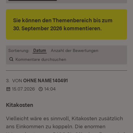
Sie können den Themenbereich bis zum
30. September 2026 kommentieren.
Sortierung:
Datum
Anzahl der Bewertungen
Kommentare durchsuchen
3.
KOMMENTAR
VON
:
OHNE NAME 140491
15.07.2026
14:04
Kitakosten
Vielleicht wäre es sinnvoll, Kitakosten zusätzlich
ans Einkommen zu koppeln. Die enormen