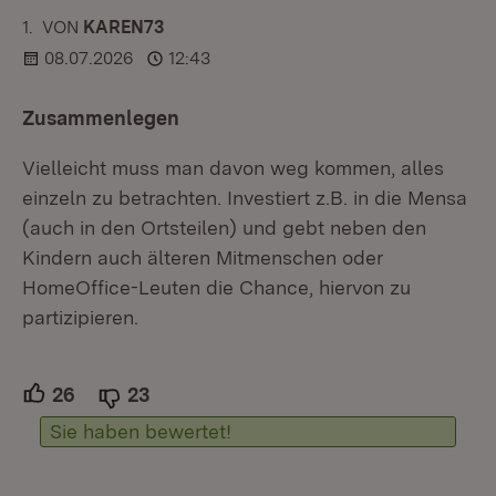
1.
KOMMENTAR
VON
:
KAREN73
08.07.2026
12:43
Zusammenlegen
Vielleicht muss man davon weg kommen, alles
einzeln zu betrachten. Investiert z.B. in die Mensa
(auch in den Ortsteilen) und gebt neben den
Kindern auch älteren Mitmenschen oder
HomeOffice-Leuten die Chance, hiervon zu
partizipieren.
26
Unterstützer.
23
Ablehner.
Sie haben bewertet!