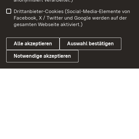
Benutzungshinweise
Netiquette
Drittanbieter-Cookies (Social-Media-Elemente von
Barrierefreiheit
Datenschutz
Facebook, X / Twitter und Google werden auf der
gesamten Webseite aktiviert.)
Cookies
Alle akzeptieren
Auswahl bestätigen
Notwendige akzeptieren
Link zum Landesportal