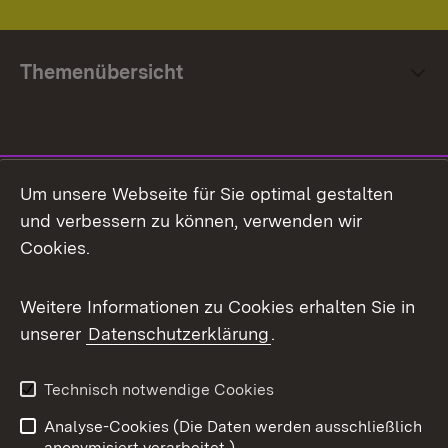
Themenübersicht
Social Media
Um unsere Webseite für Sie optimal gestalten
und verbessern zu können, verwenden wir
Facebook
Cookies.
Flickr
Weitere Informationen zu Cookies erhalten Sie in
X / Twitter
unserer
Datenschutzerklärung
.
Youtube
Technisch notwendige Cookies
Zum 
Analyse-Cookies (Die Daten werden ausschließlich
Impressum
Kontakt
anonymisiert verarbeitet.)