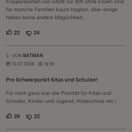
Krippenkosten von 540€ für 30h ohne Essen sind
für manche Familien kaum tragbar, aber einige
haben keine andere Möglichkeit.
22
Unterstützer.
24
Ablehner.
2.
KOMMENTAR
VON
:
BATMAN
10.07.2026
19:19
Pro Schwerpunkt Kitas und Schulen!
Für mich ganz klar die Priorität für Kitas und
Schulen, Kinder und Jugend, Hitzeschutz etc.!
29
Unterstützer.
22
Ablehner.