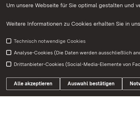
Versorgungsbezüge
Um unsere Webseite für Sie optimal gestalten und v
Bürgerbeauft
Kommunale Verfahren
Petition
Weitere Informationen zu Cookies erhalten Sie in un
Weitere
Volksantrag
Beteiligungsprozesse
Technisch notwendige Cookies
Volksabstim
Analyse-Cookies (Die Daten werden ausschließlich ano
Drittanbieter-Cookies (Social-Media-Elemente von Fac
Link zum Landesportal
Alle akzeptieren
Auswahl bestätigen
Not