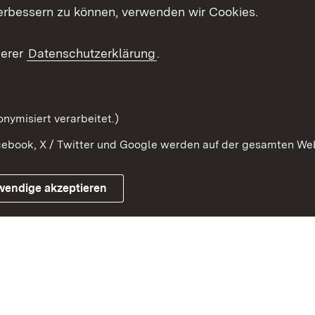
erbessern zu können, verwenden wir Cookies.
ragte
Beteiligung stärken
Publikatio
Beteiligung erleben
Glossar
serer
Datenschutzerklärung
.
Beteiligung erforschen
mung
nymisiert verarbeitet.)
ebook, X / Twitter und Google werden auf der gesamten Webs
Impressum
Kontakt
Benutzungshinweise
Netiqu
wendige akzeptieren