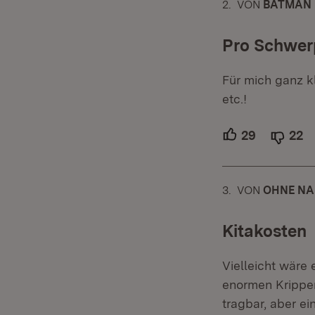
2.
KOMMENTAR
VON
:
BATMAN
Pro Schwer
Für mich ganz kl
etc.!
29
Unterstütz
22
A
3.
KOMMENTAR
VON
:
OHNE NA
Kitakosten
Vielleicht wäre 
enormen Krippe
tragbar, aber ei