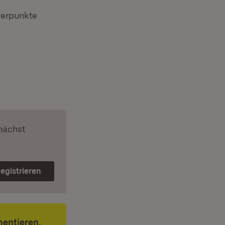
werpunkte
nächst
egistrieren
entieren.