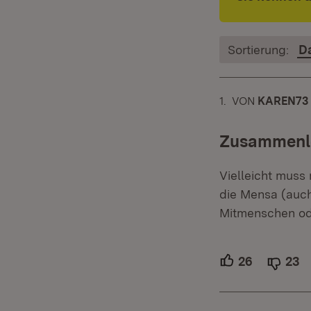
Sortierung:
D
1.
KOMMENTAR
VON
:
KAREN73
Zusammenl
Vielleicht muss 
die Mensa (auch
Mitmenschen ode
26
Unterstütz
23
A