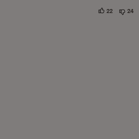
22
Unterstütz
24
A