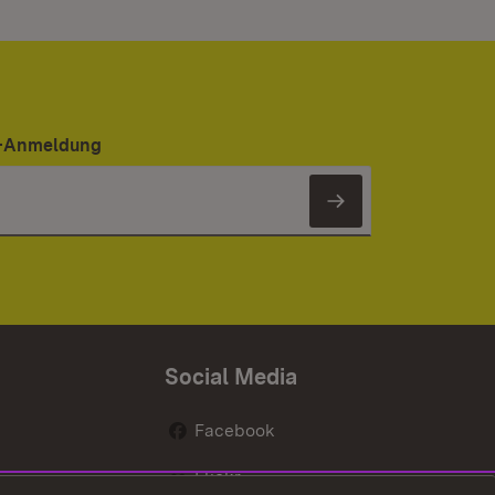
er-Anmeldung
Newsletter 
Social Media
Facebook
Flickr