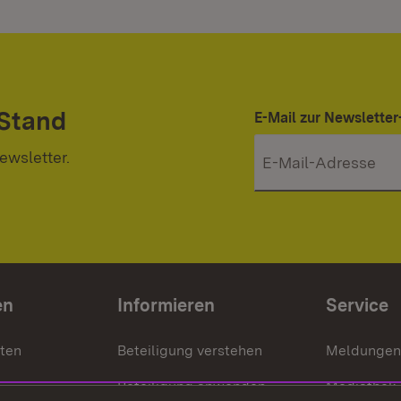
 Stand
E-Mail zur Newslett
ewsletter.
en
Informieren
Service
nten
Beteiligung verstehen
Meldungen
Beteiligung anwenden
Mediathek