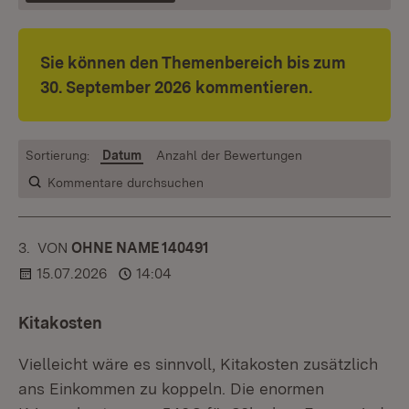
Sie können den Themenbereich bis zum
30. September 2026 kommentieren.
Sortierung:
Datum
Anzahl der Bewertungen
Kommentare durchsuchen
3.
KOMMENTAR
VON
:
OHNE NAME 140491
15.07.2026
14:04
Kitakosten
Vielleicht wäre es sinnvoll, Kitakosten zusätzlich
ans Einkommen zu koppeln. Die enormen