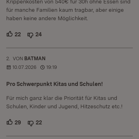
Krippenkosten von 540€ für 30h ohne Essen sind
für manche Familien kaum tragbar, aber einige
haben keine andere Möglichkeit.
22
Unterstützer.
24
Ablehner.
2.
KOMMENTAR
VON
:
BATMAN
10.07.2026
19:19
Pro Schwerpunkt Kitas und Schulen!
Für mich ganz klar die Priorität für Kitas und
Schulen, Kinder und Jugend, Hitzeschutz etc.!
29
Unterstützer.
22
Ablehner.