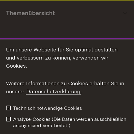
Themenübersicht
Social Media
Um unsere Webseite für Sie optimal gestalten
und verbessern zu können, verwenden wir
Facebook
Cookies.
Flickr
Weitere Informationen zu Cookies erhalten Sie in
X / Twitter
unserer
Datenschutzerklärung
.
Youtube
Technisch notwendige Cookies
Zum 
Analyse-Cookies (Die Daten werden ausschließlich
Impressum
Kontakt
anonymisiert verarbeitet.)
Benutzungshinweise
Netiquette