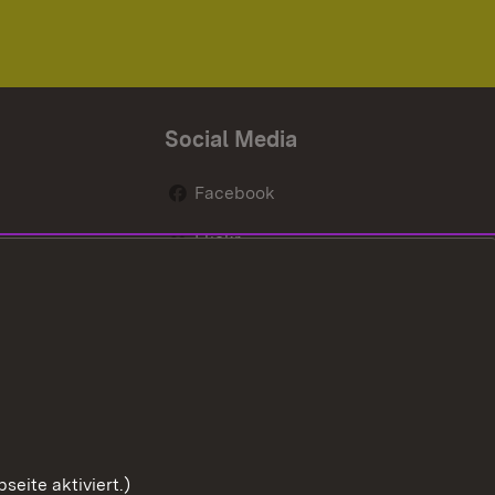
Social Media
Facebook
Flickr
nen
X / Twitter
Youtube
eite aktiviert.)
Zum Sei