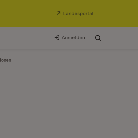
Extern:
Landesportal
(Öffnet in neuem Fe
Anmelden
tionen