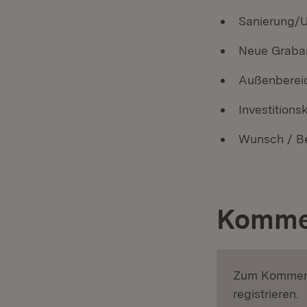
Sanierung/U
Neue Graban
Außenbereic
Investitio
Wunsch / B
Komme
Zum Komment
registrieren.