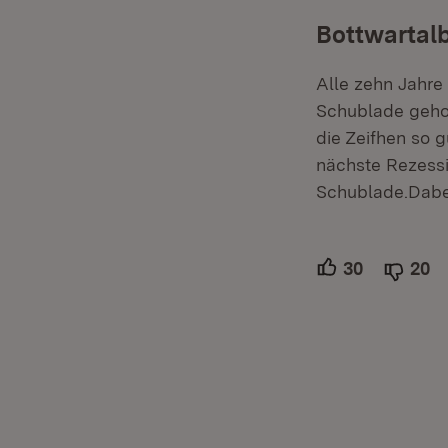
Bottwartal
Alle zehn Jahre
Schublade gehol
die Zeifhen so 
nächste Rezessi
Schublade.Dabei
30
Unterstütz
20
Ab