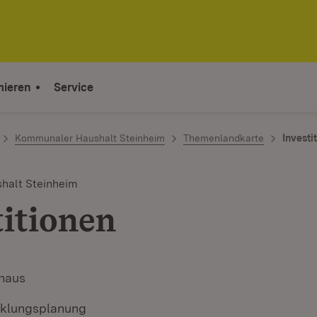
mieren
Service
Kommunaler Haushalt Steinheim
Themenlandkarte
Investi
halt Steinheim
titionen
haus
cklungsplanung