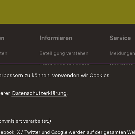
en
Informieren
Service
nten
Beteiligung verstehen
Meldungen
Beteiligung anwenden
Mediathek
erbessern zu können, verwenden wir Cookies.
ragte
Beteiligung stärken
Publikatio
Beteiligung erleben
Glossar
serer
Datenschutzerklärung
.
Beteiligung erforschen
mung
nymisiert verarbeitet.)
ebook, X / Twitter und Google werden auf der gesamten Webs