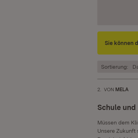
Sie können 
Sortierung:
D
2.
KOMMENTAR
VON
:
MELA
Schule und
Müssen dem Kli
Unsere Zukunft 