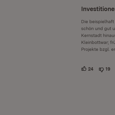
Investitione
Die beispielhaft
schön und gut u
Kernstadt hinau
Kleinbottwar; f
Projekte bzgl. 
24
Unterstütz
19
Ab