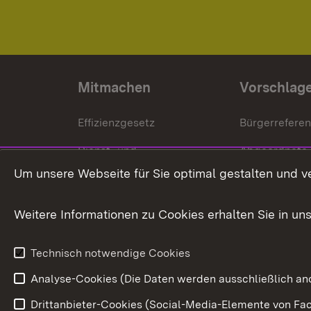
Mitmachen
Vorschlag
Effizienzgesetz
Bürgerrefere
Dienst- und
Abgeordnete
Versorgungsbezüge
Um unsere Webseite für Sie optimal gestalten und v
Bürgerbeauft
Kommunale Verfahren
Petition
Weitere Informationen zu Cookies erhalten Sie in un
Weitere
Volksantrag
Beteiligungsprozesse
Technisch notwendige Cookies
Volksabstim
Analyse-Cookies (Die Daten werden ausschließlich ano
Drittanbieter-Cookies (Social-Media-Elemente von Fac