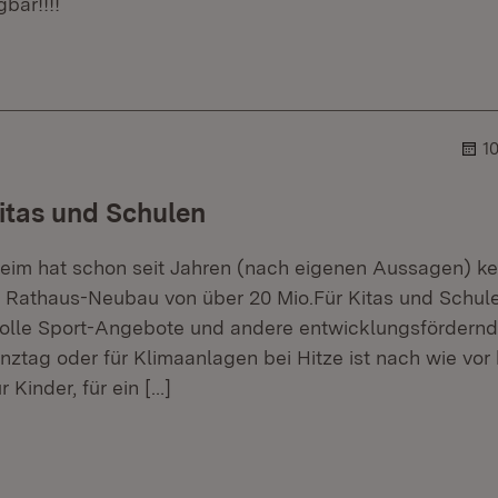
gbar!!!!
er.
lehner.
1
itas und Schulen
heim hat schon seit Jahren (nach eigenen Aussagen) ke
 Rathaus-Neubau von über 20 Mio.Für Kitas und Schule
 tolle Sport-Angebote und andere entwicklungsförder
nztag oder für Klimaanlagen bei Hitze ist nach wie vor
r Kinder, für ein
[…]
er.
lehner.