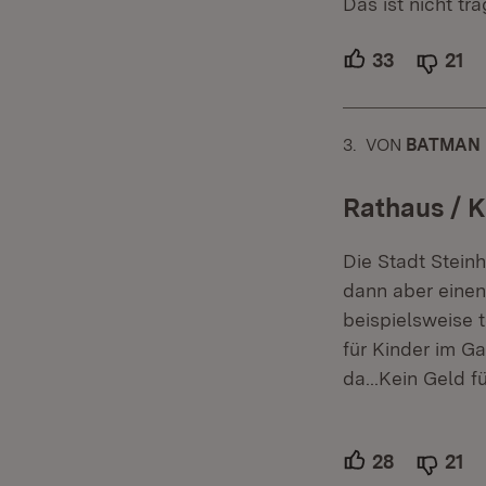
Das ist nicht tra
33
Unterstütz
21
Ab
3.
KOMMENTAR
VON
:
BATMAN
Rathaus / K
Die Stadt Stein
dann aber einen
beispielsweise
für Kinder im Ga
da...Kein Geld fü
28
Unterstütz
21
Ab