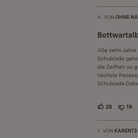
4.
KOMMENTAR
VON
:
OHNE NA
Bottwartal
Alle zehn Jahre
Schublade gehol
die Zeifhen so 
nächste Rezessi
Schublade.Dabei
28
Unterstütz
19
Ab
1.
KOMMENTAR
VON
:
KAREN73