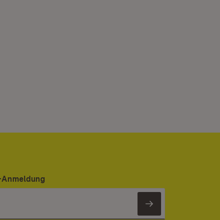
er-Anmeldung
Newsletter 