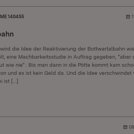
ME 140455
1
bahn
 wird die Idee der Reaktivierung der Bottwartalbahn wi
t, eine Machbarkeitsstudie in Auftrag gegeben, "aber 
gut wie nie" . Bis man dann in die Pötte kommt kam scho
on und es ist kein Geld da. Und die Idee verschwindet 
 ist
[…]
er.
lehner.
08