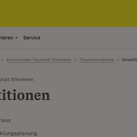
mieren
Service
Kommunaler Haushalt Steinheim
Themenlandkarte
Investi
halt Steinheim
titionen
haus
cklungsplanung