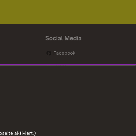
Social Media
Facebook
Flickr
nen
X / Twitter
Youtube
eite aktiviert.)
Zum Sei