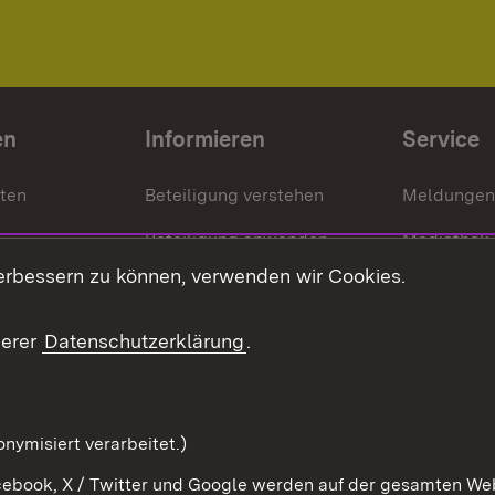
en
Informieren
Service
nten
Beteiligung verstehen
Meldungen
Beteiligung anwenden
Mediathek
erbessern zu können, verwenden wir Cookies.
ragte
Beteiligung stärken
Publikatio
Beteiligung erleben
Glossar
serer
Datenschutzerklärung
.
Beteiligung erforschen
mung
nymisiert verarbeitet.)
ebook, X / Twitter und Google werden auf der gesamten Webs