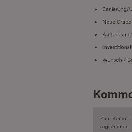
Sanierung/U
Neue Graban
Außenbereic
Investitio
Wunsch / B
Komme
Zum Komment
registrieren.