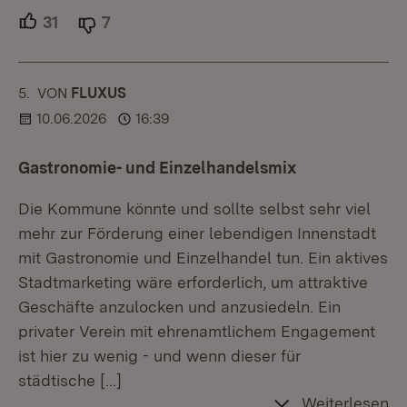
31
Unterstützer.
7
Ablehner.
5.
KOMMENTAR
VON
:
FLUXUS
10.06.2026
16:39
Gastronomie- und Einzelhandelsmix
Die Kommune könnte und sollte selbst sehr viel
mehr zur Förderung einer lebendigen Innenstadt
mit Gastronomie und Einzelhandel tun. Ein aktives
Stadtmarketing wäre erforderlich, um attraktive
Geschäfte anzulocken und anzusiedeln. Ein
privater Verein mit ehrenamtlichem Engagement
ist hier zu wenig - und wenn dieser für
städtische
[…]
Weiterlesen