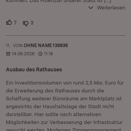
kümmert. Das Potenzial unserer Stadt ist
[…]
Weiterlesen
7
Unterstützer.
3
Ablehner.
11.
KOMMENTAR
VON
:
OHNE NAME 139936
14.06.2026
11:18
Ausbau des Rathauses
Ein Investitionsvolumen von rund 2,5 Mio. Euro für
die Erweiterung des Rathauses durch die
Schaffung weiterer Büroräume am Marktplatz ist
angesichts der Haushaltslage der Stadt nicht
darstellbar. Hier sollte nach alternativen
Möglichkeiten zur Verbesserung der Infrastruktur
gesucht werden. Modernes Zimmermanagement,