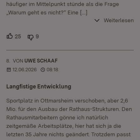
häufiger im Mittelpunkt stünde als die Frage
„Warum geht es nicht?“ Eine
[…]
Weiterlesen
25
Unterstützer.
9
Ablehner.
8.
KOMMENTAR
VON
:
UWE SCHAAF
12.06.2026
08:18
Langfistige Entwicklung
Sportplatz in Ottmarsheim verschoben, aber 2,6
Mio. für den Ausbau der Rathaus-Strukturen. Den
Rathausmitarbeitern gönne ich natürlich
zeitgemäße Arbeitsplätze, hier hat sich ja die
letzten 35 Jahre nichts geändert. Trotzdem passt