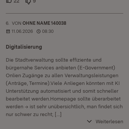
22
Unterstützer.
9
Ablehner.
6.
KOMMENTAR
VON
:
OHNE NAME 140038
11.06.2026
08:30
Digitalisierung
Die Stadtverwaltung sollte effiziente und
bürgernahe Services anbieten (E-Government)
Onlien Zugänge zu allen Verwaltungsleistungen
(Anträge, Termine).Viele Anliegen könnten mit KI
Unterstützung automatisiert und somit schneller
bearbeitet werden.Homepage sollte überarbeitet
werden -> ist sehr unübersichtlich, man findet sich
nur schwer zu recht;
[…]
Weiterlesen