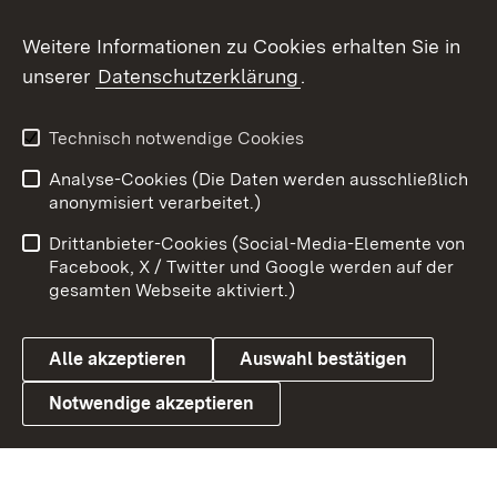
Weitere Informationen zu Cookies erhalten Sie in
X / Twitter
unserer
Datenschutzerklärung
.
Youtube
Technisch notwendige Cookies
Zum 
Analyse-Cookies (Die Daten werden ausschließlich
Impressum
Kontakt
anonymisiert verarbeitet.)
Benutzungshinweise
Netiquette
Drittanbieter-Cookies (Social-Media-Elemente von
Barrierefreiheit
Datenschutz
Facebook, X / Twitter und Google werden auf der
gesamten Webseite aktiviert.)
Cookies
Alle akzeptieren
Auswahl bestätigen
Notwendige akzeptieren
Link zum Landesportal