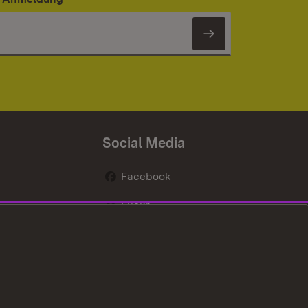
Newsletter 
Social Media
Facebook
Flickr
nen
X / Twitter
Youtube