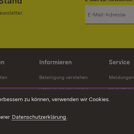
 Stand
ewsletter.
en
Informieren
Service
nten
Beteiligung verstehen
Meldungen
Beteiligung anwenden
Mediathek
erbessern zu können, verwenden wir Cookies.
ragte
Beteiligung stärken
Publikatio
Beteiligung erleben
Glossar
serer
Datenschutzerklärung
.
Beteiligung erforschen