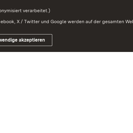
mung
nymisiert verarbeitet.)
ebook, X / Twitter und Google werden auf der gesamten Webs
Impressum
Kontakt
Benutzungshinweise
Netiqu
wendige akzeptieren