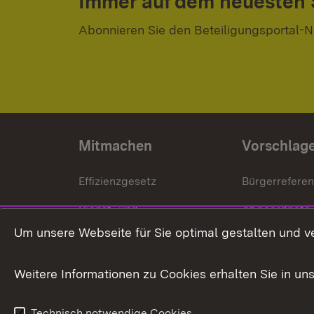
Immer auf dem neuesten
Abonnieren Sie den Beteiligungsportal-N
Mitmachen
Vorschlag
Effizienzgesetz
Bürgerrefere
Dienst- und
Abgeordnete
Versorgungsbezüge
Um unsere Webseite für Sie optimal gestalten und v
Bürgerbeauft
Kommunale Verfahren
Petition
Weitere Informationen zu Cookies erhalten Sie in un
Weitere
Volksantrag
Beteiligungsprozesse
Technisch notwendige Cookies