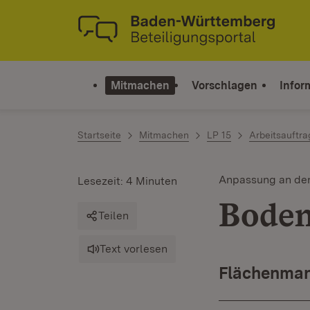
Zum Inhalt springen
Link zur Startseite
Mitmachen
Vorschlagen
Infor
Startseite
Mitmachen
LP 15
Arbeitsauftr
Anpassung an de
Lesezeit: 4 Minuten
Bode
Teilen
Text vorlesen
Flächenma