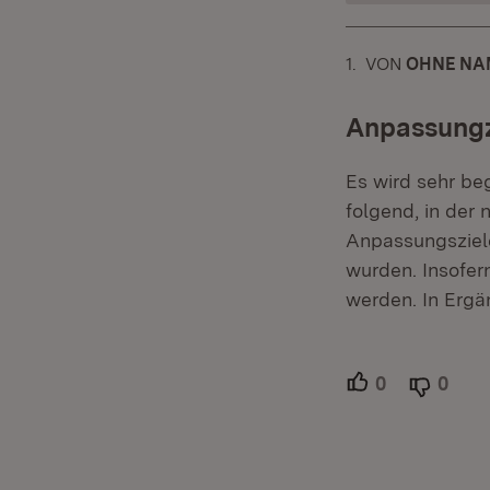
1.
KOMMENTAR
VON
:
OHNE NA
Anpassung
Es wird sehr be
folgend, in der
Anpassungsziel
wurden. Insofern
werden. In Erg
0
Unterstütze
0
Able