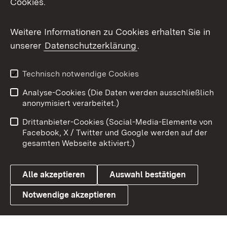
Cookies.
Flickr
Weitere Informationen zu Cookies erhalten Sie in
X / Twitter
unserer
Datenschutzerklärung
.
Youtube
Technisch notwendige Cookies
Zum 
Analyse-Cookies (Die Daten werden ausschließlich
Impressum
Kontakt
anonymisiert verarbeitet.)
Benutzungshinweise
Netiquette
Drittanbieter-Cookies (Social-Media-Elemente von
Barrierefreiheit
Datenschutz
Facebook, X / Twitter und Google werden auf der
gesamten Webseite aktiviert.)
Cookies
Alle akzeptieren
Auswahl bestätigen
Notwendige akzeptieren
Link zum Landesportal