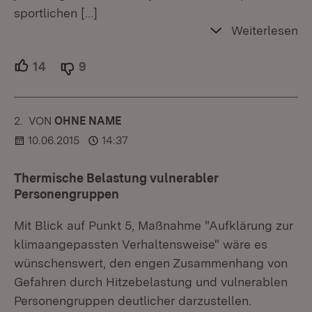
sportlichen
[…]
Weiterlesen
14
Unterstützer.
9
Ablehner.
2.
KOMMENTAR
VON
:
OHNE NAME
10.06.2015
14:37
Thermische Belastung vulnerabler
Personengruppen
Mit Blick auf Punkt 5, Maßnahme "Aufklärung zur
klimaangepassten Verhaltensweise" wäre es
wünschenswert, den engen Zusammenhang von
Gefahren durch Hitzebelastung und vulnerablen
Personengruppen deutlicher darzustellen.