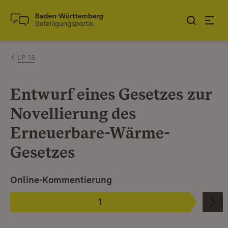
Zum Inhalt springen
Link zur Startseite
LP 15
Entwurf eines Gesetzes zur
Novellierung des
Erneuerbare-Wärme-
Gesetzes
Ist ausgewählt.
Online-Kommentierung
1
Phase
: