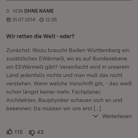
3.
KOMMENTAR
VON
:
OHNE NAME
31.07.2014
12:26
Wir retten die Welt - oder?
Zunächst: Wozu braucht Baden-Württemberg ein
zusätzliches EWärmeG, wo es auf Bundesebene
ein EEWärmeG gibt? Vereinfacht wird in unserem
Land jedenfalls nichts und man muß das nicht
verstehen. Wann welche Vorschrift gilt, - das weiß
schon längst keiner mehr. Fachplaner,
Architekten, Bauphysiker schauen sich an und
bekennen: Da müssen wir uns erst
[…]
Weiterlesen
115
Unterstützer.
43
Ablehner.