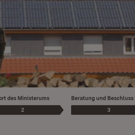
rt des Ministerums
Beratung und Beschluss
2
3
Phase
:
Phase
: