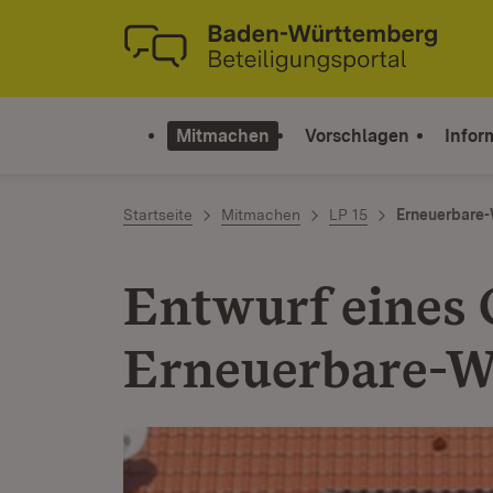
Zum Inhalt springen
Link zur Startseite
Mitmachen
Vorschlagen
Infor
Startseite
Mitmachen
LP 15
Erneuerbare
Entwurf eines 
Erneuerbare-W