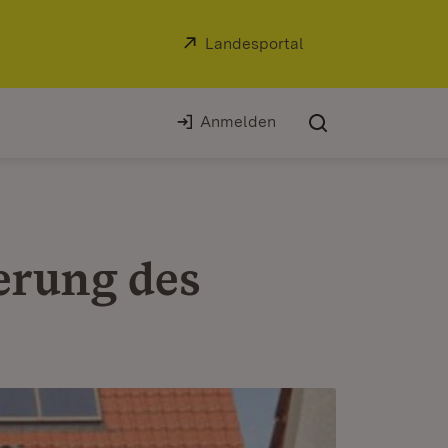
Extern:
Landesportal
(Öffnet in neuem Fe
Anmelden
erung des