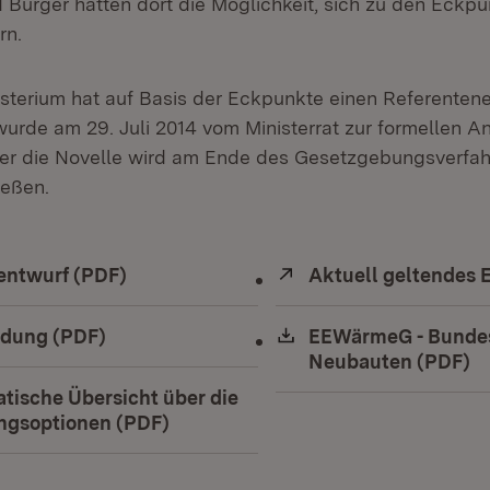
 Bürger hatten dort die Möglichkeit, sich zu den Eckpu
rn.
terium hat auf Basis der Eckpunkte einen Referentenen
wurde am 29. Juli 2014 vom Ministerrat zur formellen 
er die Novelle wird am Ende des Gesetzgebungsverfah
ießen.
ad:
entwurf (PDF)
(Öffnet in neuem Fenster)
Extern:
Aktuell geltendes
ad:
dung (PDF)
(Öffnet in neuem Fenster)
Download:
EEWärmeG - Bundes
Neubauten (PDF)
(Ö
ad:
tische Übersicht über die
ungsoptionen (PDF)
(Öffnet in neuem Fenster)