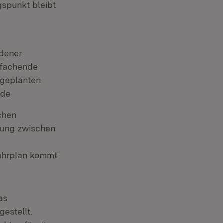
gspunkt bleibt
edener
nfachende
 geplanten
ude
chen
dung zwischen
ahrplan kommt
.
as
gestellt.