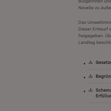
Bürgerinnen und
Novelle zu äuße
Das Umweltminis
Dieser Entwurf 
freigegeben. Üb
Landtag beschl
Downlo
Gesetz
Downlo
Begrün
Downlo
Schema
Erfüll