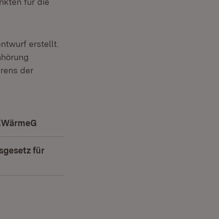
nkten für die
twurf erstellt.
Anhörung
rens der
 EWärmeG
(Öffnet in neuem Fenster)
gesetz für
ffnet in neuem Fenster)