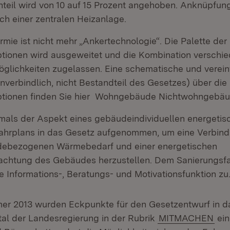
anteil wird von 10 auf 15 Prozent angehoben. Anknüpfun
ch einer zentralen Heizanlage.
rmie ist nicht mehr „Ankertechnologie“. Die Palette der
ptionen wird ausgeweitet und die Kombination verschi
öglichkeiten zugelassen. Eine schematische und verei
nverbindlich, nicht Bestandteil des Gesetzes) über die
ptionen finden Sie hier Wohngebäude Nichtwohngebä
tmals der Aspekt eines gebäudeindividuellen energetis
ahrplans in das Gesetz aufgenommen, um eine Verbin
ebezogenen Wärmebedarf und einer energetischen
chtung des Gebäudes herzustellen. Dem Sanierungsf
e Informations-, Beratungs- und Motivationsfunktion zu
er 2013 wurden Eckpunkte für den Gesetzentwurf in d
tal der Landesregierung in der Rubrik
MITMACHEN
ein