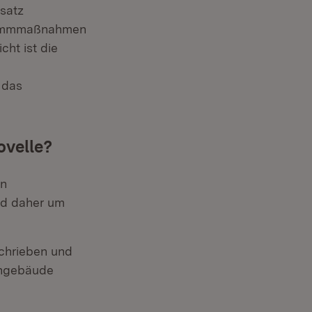
nsatz
 Dämmmaßnahmen
cht ist die
 das
ovelle?
en
rd daher um
chrieben und
ohngebäude