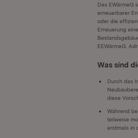
Das EWärmeG sie
erneuerbarer E
oder die effizie
Erneuerung eine
Bestandsgebäud
EEWärmeG. Adres
Was sind di
Durch das I
Neubaubere
diese Vorsch
Während bei
teilweise mo
erstmals in 