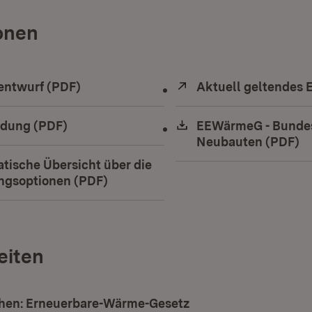
onen
ad:
entwurf (PDF)
(Öffnet in neuem Fenster)
Extern:
Aktuell geltendes
ad:
dung (PDF)
(Öffnet in neuem Fenster)
Download:
EEWärmeG - Bundes
Neubauten (PDF)
(Ö
ad:
tische Übersicht über die
ungsoptionen (PDF)
(Öffnet in neuem Fenster)
eiten
hen: Erneuerbare-Wärme-Gesetz