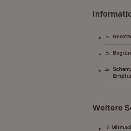
Informati
Downlo
Gesetz
Downlo
Begrün
Downlo
Schema
Erfüll
Weitere S
Mitmac