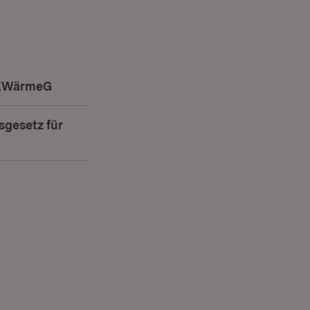
 EWärmeG
(Öffnet in neuem Fenster)
gesetz für
ffnet in neuem Fenster)