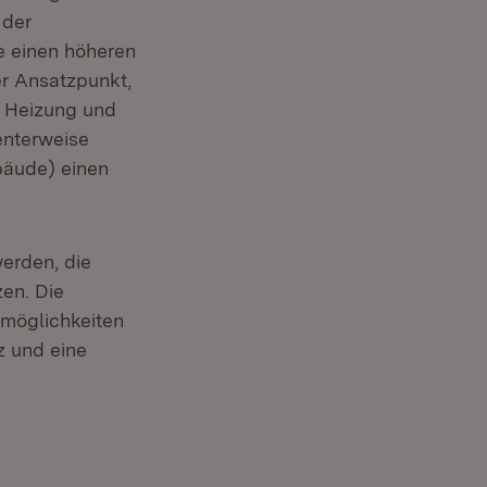
 der
fe einen höheren
er Ansatzpunkt,
 Heizung und
enterweise
bäude) einen
erden, die
zen. Die
smöglichkeiten
z und eine