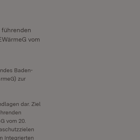
r führenden
as EWärmeG vom
Landes Baden-
ärmeG) zur
dlagen dar. Ziel
ührenden
eG vom 20.
aschutzzielen
Integrierten