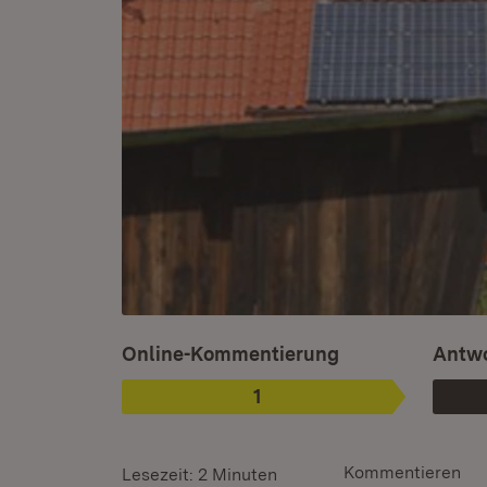
Ist ausgewählt.
Online-Kommentierung
Antwo
1
Phase
:
Kommentieren
Lesezeit: 2 Minuten