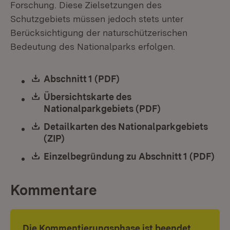
Forschung. Diese Zielsetzungen des
Schutzgebiets müssen jedoch stets unter
Berücksichtigung der naturschützerischen
Bedeutung des Nationalparks erfolgen.
Download:
Abschnitt 1 (PDF)
(Öffnet in neuem Fenster
Download:
Übersichtskarte des
Nationalparkgebiets (PDF)
(Öffnet in neue
Download:
Detailkarten des Nationalparkgebiets
(ZIP)
(Öffnet in neuem Fenster)
Download:
Einzelbegründung zu Abschnitt 1 (PDF)
(Öf
Kommentare
Die Kommentierungsphase ist beendet.