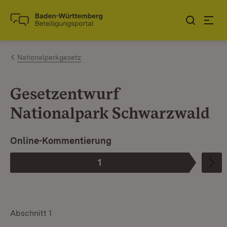
Zum Inhalt springen
Link zur Startseite
Nationalparkgesetz
Gesetzentwurf
Nationalpark Schwarzwald
Online-Kommentierung
1
Phase
:
Abschnitt 1