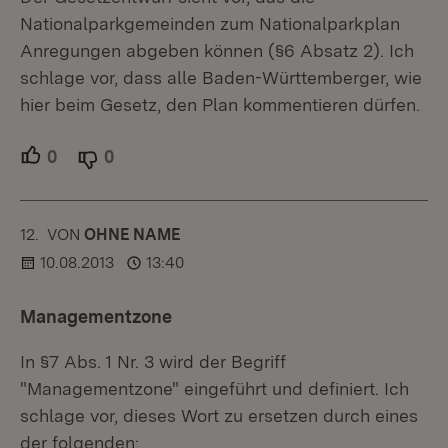
Nationalparkgemeinden zum Nationalparkplan
Anregungen abgeben können (§6 Absatz 2). Ich
schlage vor, dass alle Baden-Württemberger, wie
hier beim Gesetz, den Plan kommentieren dürfen.
0
Unterstützer.
0
Ablehner.
12.
KOMMENTAR
VON
:
OHNE NAME
10.08.2013
13:40
Managementzone
In §7 Abs. 1 Nr. 3 wird der Begriff
"Managementzone" eingeführt und definiert. Ich
schlage vor, dieses Wort zu ersetzen durch eines
der folgenden: