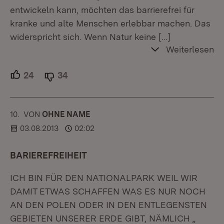
entwickeln kann, möchten das barrierefrei für
kranke und alte Menschen erlebbar machen. Das
widerspricht sich. Wenn Natur keine
[…]
Weiterlesen
24
Unterstützer.
34
Ablehner.
10.
KOMMENTAR
VON
:
OHNE NAME
03.08.2013
02:02
BARIEREFREIHEIT
ICH BIN FÜR DEN NATIONALPARK WEIL WIR
DAMIT ETWAS SCHAFFEN WAS ES NUR NOCH
AN DEN POLEN ODER IN DEN ENTLEGENSTEN
GEBIETEN UNSERER ERDE GIBT, NÄMLICH „