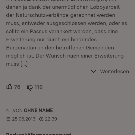
denen ja dank der unermüdlichen Lobbyarbeit
der Naturschutzverbände gerechnet werden
muss, entweder ausgeschlossen werden, oder es
sollte ein Passus verankert werden, dass eine
Erweiterung nur durch ein bindendes
Bürgervotum in den betroffenen Gemeinden
möglich ist. Der Wunsch nach einer Erweiterung
muss
[…]
Weiterlesen
76
Unterstützer.
110
Ablehner.
4.
KOMMENTAR
VON
:
OHNE NAME
25.06.2013
22:39