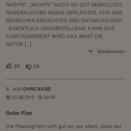
NICHTS“. „NICHTS“ NOCH SO GUT GEWOLLTES,
GENERALSTABS MÄßIG GEPLANTES, VON UNS
MENSCHEN ERDACHTES UND ENTWICKELTES!!
EIGENTLICH UNVORSTELLBAR. KANN DAS
FUNKTIONIEREN? WIRD DAS WAS? DIE
NATUR
[…]
Weiterlesen
35
Unterstützer.
24
Ablehner.
9.
KOMMENTAR
VON
:
OHNE NAME
02.08.2013
09:06
Guter Plan
Die Planung hört sich gut an, vor allem, dass der