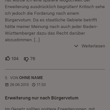
Erweiterung ausdrücklich begrüßen! Kritisch sehe
ich jedoch die Forderung nach einem
Bürgervotum. Da es staatliche Gebiete betrifft
hätte meiner Meinung nach auch jeder Baden-
Württemberger dazu das Recht darüber
abzustimmen.
[…]
Weiterlesen
104
Unterstützer.
76
Ablehner.
5.
KOMMENTAR
VON
:
OHNE NAME
26.06.2013
17:33
Erweiterung nur nach Bürgervotum
Im Gesetz sollten spätere Erweiterungen, mit