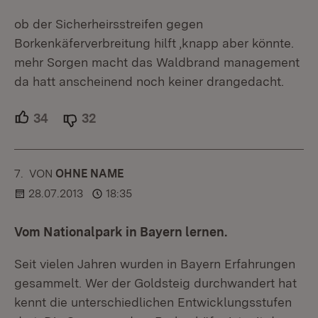
ob der Sicherheirsstreifen gegen
Borkenkäferverbreitung hilft ,knapp aber könnte.
mehr Sorgen macht das Waldbrand management
da hatt anscheinend noch keiner drangedacht.
34
Unterstützer.
32
Ablehner.
7.
KOMMENTAR
VON
:
OHNE NAME
28.07.2013
18:35
Vom Nationalpark in Bayern lernen.
Seit vielen Jahren wurden in Bayern Erfahrungen
gesammelt. Wer der Goldsteig durchwandert hat
kennt die unterschiedlichen Entwicklungsstufen