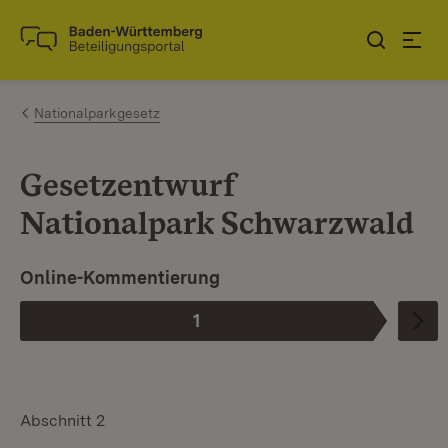
Zum Inhalt springen
Link zur Startseite
Nationalparkgesetz
Gesetzentwurf
Nationalpark Schwarzwald
Online-Kommentierung
1
Phase
:
Abschnitt 2