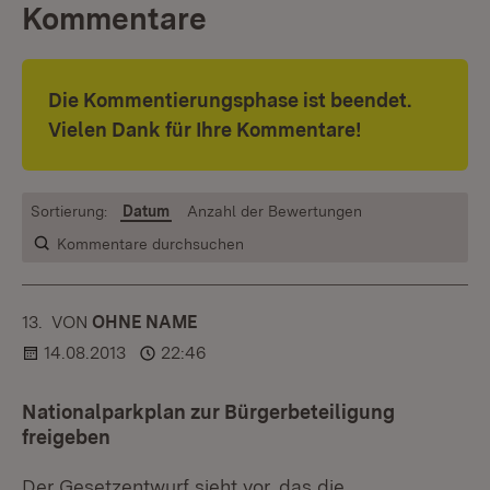
Kommentare
Die Kommentierungsphase ist beendet.
Vielen Dank für Ihre Kommentare!
Sortierung:
Datum
Anzahl der Bewertungen
Kommentare durchsuchen
13.
KOMMENTAR
VON
:
OHNE NAME
14.08.2013
22:46
Nationalparkplan zur Bürgerbeteiligung
freigeben
Der Gesetzentwurf sieht vor, das die