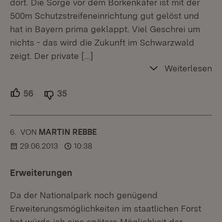
dort. Die Sorge vor dem Borkenkäfer ist mit der
500m Schutzstreifeneinrichtung gut gelöst und
hat in Bayern prima geklappt. Viel Geschrei um
nichts - das wird die Zukunft im Schwarzwald
zeigt. Der private
[…]
Weiterlesen
56
Unterstützer.
35
Ablehner.
6.
KOMMENTAR
VON
:
MARTIN REBBE
29.06.2013
10:38
Erweiterungen
Da der Nationalpark noch genügend
Erweiterungsmöglichkeiten im staatlichen Forst
hat würde ich eine spätere Möglichkeit der