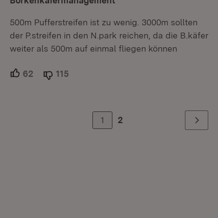
Borkenkäfermanagement
500m Pufferstreifen ist zu wenig. 3000m sollten
der P.streifen in den N.park reichen, da die B.käfer
weiter als 500m auf einmal fliegen können
62
Unterstützer.
115
Ablehner.
1
2
Weiter