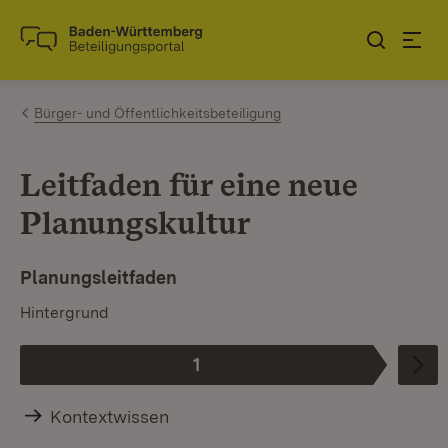
Zum Inhalt springen
Link zur Startseite
Bürger- und Öffentlichkeitsbeteiligung
Leitfaden für eine neue
Planungskultur
Planungsleitfaden
Hintergrund
1
Phase
:
Kontextwissen