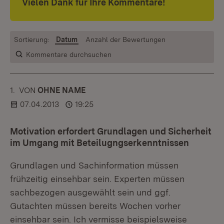
Vielen Dank für Ihre Kommentare!
Sortierung:
Datum
Anzahl der Bewertungen
Kommentare durchsuchen
1.
KOMMENTAR
VON
:
OHNE NAME
07.04.2013
19:25
Motivation erfordert Grundlagen und Sicherheit
im Umgang mit Beteilugngserkenntnissen
Grundlagen und Sachinformation müssen
frühzeitig einsehbar sein. Experten müssen
sachbezogen ausgewählt sein und ggf.
Gutachten müssen bereits Wochen vorher
einsehbar sein. Ich vermisse beispielsweise