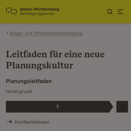
Zum Inhalt springen
Link zur Startseite
Bürger- und Öffentlichkeitsbeteiligung
Leitfaden für eine neue
Planungskultur
Planungsleitfaden
Hintergrund
1
Phase
:
Kontextwissen