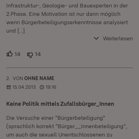
Infrastruktur-, Geologie- und Bauexperten in der
2.Phase. Eine Motivation ist nur dann möglich
wenn Bürgerbeteiligungserkenntnisse analysiert
und
[…]
Weiterlesen
14
Unterstützer.
14
Ablehner.
2.
KOMMENTAR
VON
:
OHNE NAME
15.04.2013
19:16
Keine Politik mittels Zufallsbürger_Innen
Die Versuche einer "Bürgerbeteiligung"
(sprachlich korrekt "Bürger__Innenbeteiligung",
um auch die sexuell Unentschlossenen zu