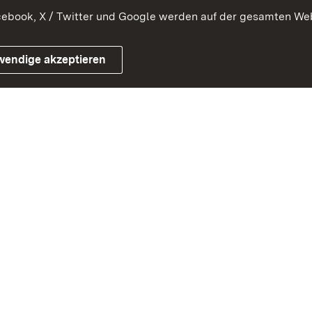
ebook, X / Twitter und Google werden auf der gesamten Webs
Impressum
Kontakt
Benutzungshinweise
Netiqu
wendige akzeptieren