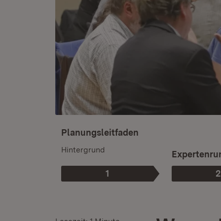
Planungsleitfaden
Hintergrund
Expertenru
1
2
Phase
:
: