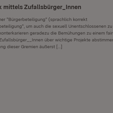
ik mittels Zufallsbürger_Innen
er "Bürgerbeteiligung" (sprachlich korrekt
eteiligung", um auch die sexuell Unentschlossenen zu 
 konterkarieren geradezu die Bemühungen zu einem fairen
n Zufallsbürger__Innen über wichtige Projekte abstimme
g dieser Gremien äußerst
[…]
er.
lehner.