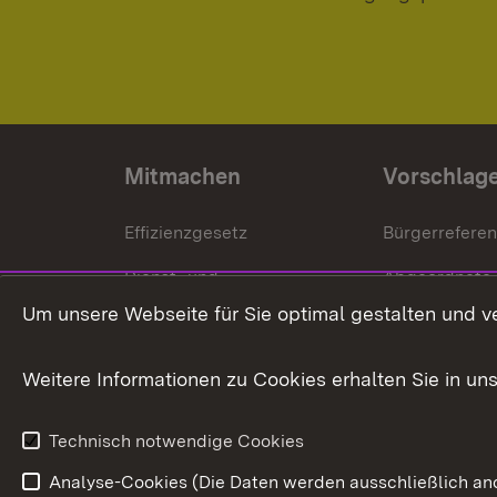
Mitmachen
Vorschlag
Effizienzgesetz
Bürgerrefere
Dienst- und
Abgeordnete
Versorgungsbezüge
Um unsere Webseite für Sie optimal gestalten und v
Bürgerbeauft
Kommunale Verfahren
Petition
Weitere Informationen zu Cookies erhalten Sie in un
Weitere
Volksantrag
Beteiligungsprozesse
Technisch notwendige Cookies
Volksabstim
Analyse-Cookies (Die Daten werden ausschließlich ano