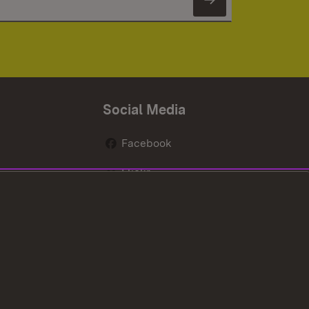
Newsletter 
Social Media
Facebook
Flickr
nen
X / Twitter
Youtube