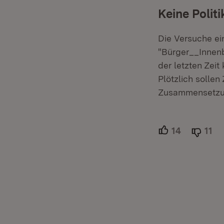
Keine Polit
Die Versuche ein
"Bürger__Innenb
der letzten Zeit
Plötzlich solle
Zusammensetzun
14
Unterstütz
11
Ab