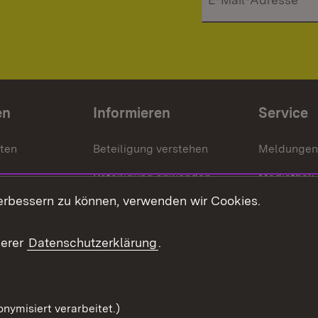
en
Informieren
Service
nten
Beteiligung verstehen
Meldungen
Beteiligung anwenden
Mediathek
erbessern zu können, verwenden wir Cookies.
ragte
Beteiligung stärken
Publikatio
Beteiligung erleben
Glossar
serer
Datenschutzerklärung
.
Beteiligung erforschen
mung
nymisiert verarbeitet.)