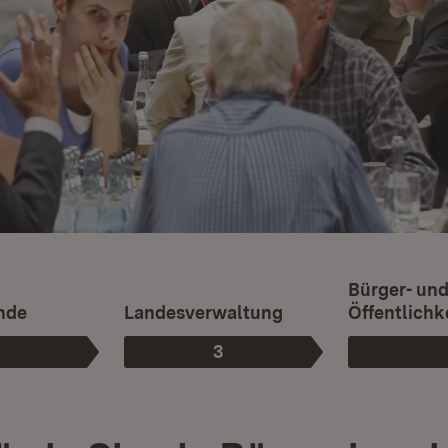
Bürger- un
nde
Landesverwaltung
Öffentlichk
3
Phase
Phase
: