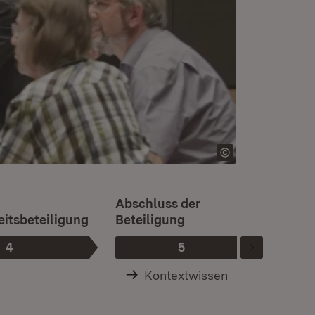
Ist die
d
Abschluss der
eitsbeteiligung
Beteiligung
Kabine
4
5
Phase
:
Phase
:
Kontextwissen