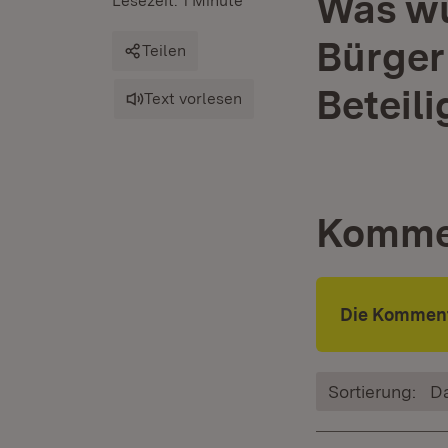
Was wü
Lesezeit: 1 Minute
Bürger
Teilen
Beteil
Text vorlesen
Komme
Die Komment
Sortierung:
D