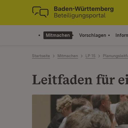
Zum Inhalt springen
Link zur Startseite
Mitmachen
Vorschlagen
Infor
Startseite
Mitmachen
LP 15
Planungsleit
Leitfaden für 