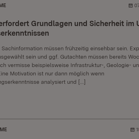
ME
0
erfordert Grundlagen und Sicherheit im
serkenntnissen
Sachinformation müssen frühzeitig einsehbar sein. Ex
sgewählt sein und ggf. Gutachten müssen bereits Woc
Ich vermisse beispielsweise Infrastruktur-, Geologie- 
Eine Motivation ist nur dann möglich wenn
ngserkenntnisse analysiert und
[…]
er.
lehner.
AME
1