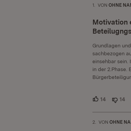
1.
KOMMENTAR
VON
:
OHNE NA
Motivation 
Beteilugng
Grundlagen und 
sachbezogen au
einsehbar sein. 
in der 2.Phase. 
Bürgerbeteiligu
14
Unterstütz
14
Ab
2.
KOMMENTAR
VON
:
OHNE N