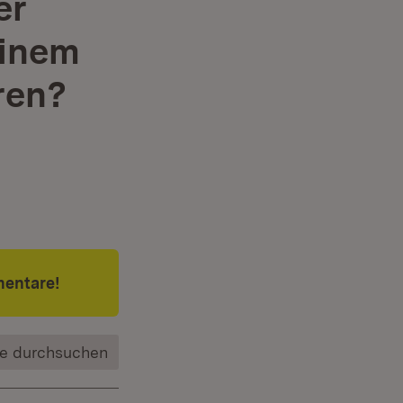
er
einem
ren?
mentare!
e durchsuchen