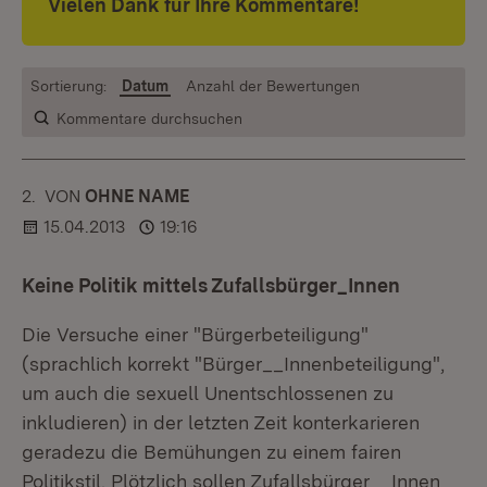
Vielen Dank für Ihre Kommentare!
Sortierung:
Datum
Anzahl der Bewertungen
Kommentare durchsuchen
2.
KOMMENTAR
VON
:
OHNE NAME
15.04.2013
19:16
Keine Politik mittels Zufallsbürger_Innen
Die Versuche einer "Bürgerbeteiligung"
(sprachlich korrekt "Bürger__Innenbeteiligung",
um auch die sexuell Unentschlossenen zu
inkludieren) in der letzten Zeit konterkarieren
geradezu die Bemühungen zu einem fairen
Politikstil. Plötzlich sollen Zufallsbürger__Innen