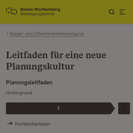
Zum Inhalt springen
Link zur Startseite
Bürger- und Öffentlichkeitsbeteiligung
Leitfaden für eine neue
Planungskultur
Planungsleitfaden
Hintergrund
1
Phase
:
Kontextwissen