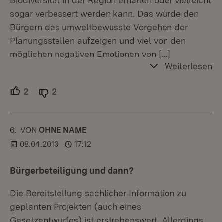
Biodiversität in der Region erhalten oder vielleicht
sogar verbessert werden kann. Das würde den
Bürgern das umweltbewusste Vorgehen der
Planungsstellen aufzeigen und viel von den
möglichen negativen Emotionen von
[…]
Weiterlesen
2
Unterstützer.
2
Ablehner.
6.
KOMMENTAR
VON
:
OHNE NAME
08.04.2013
17:12
Bürgerbeteiligung und dann?
Die Bereitstellung sachlicher Information zu
geplanten Projekten (auch eines
Gesetzentwurfes) ist erstrebenswert. Allerdings