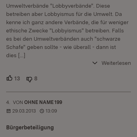
Umweltverbände "Lobbyverbände". Diese
betreiben aber Lobbyismus für die Umwelt. Da
kenne ich ganz andere Verbände, die für weniger
ethische Zwecke "Lobbyismus" betreiben. Falls
es bei den Umweltverbänden auch "schwarze
Schafe" geben sollte - wie überall - dann ist
dies
[…]
Weiterlesen
13
Unterstützer.
8
Ablehner.
4.
KOMMENTAR
VON
:
OHNE NAME 199
29.03.2013
13:09
Bürgerbeteiligung