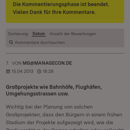
Die Kommentierungsphase ist beendet.
Vielen Dank für Ihre Kommentare.
Sortierung:
Datum
Anzahl der Bewertungen
Kommentare durchsuchen
7.
KOMMENTAR
VON
:
MG@MANAGECON.DE
15.04.2013
18:28
Großprojekte wie Bahnhöfe, Flughäfen,
Umgehungsstrassen usw.
Wichtig bei der Planung von solchen
Großprojekten, dass den Bürgern in einem frühen
Stadium der Projekte aufgezeigt wird, wie die