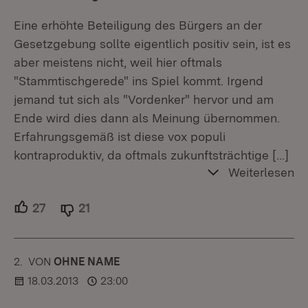
Eine erhöhte Beteiligung des Bürgers an der
Gesetzgebung sollte eigentlich positiv sein, ist es
aber meistens nicht, weil hier oftmals
"Stammtischgerede" ins Spiel kommt. Irgend
jemand tut sich als "Vordenker" hervor und am
Ende wird dies dann als Meinung übernommen.
Erfahrungsgemäß ist diese vox populi
kontraproduktiv, da oftmals zukunftsträchtige
[…]
Weiterlesen
27
Unterstützer.
21
Ablehner.
2.
KOMMENTAR
VON
:
OHNE NAME
18.03.2013
23:00