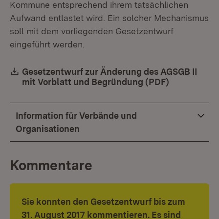
Kommune entsprechend ihrem tatsächlichen
Aufwand entlastet wird. Ein solcher Mechanismus
soll mit dem vorliegenden Gesetzentwurf
eingeführt werden.
Download:
Gesetzentwurf zur Änderung des AGSGB II
mit Vorblatt und Begründung (PDF)
(Öffnet in 
Information für Verbände und
Organisationen
Kommentare
Sie konnten den Gesetzentwurf bis zum
31. August 2017 kommentieren. Es sind