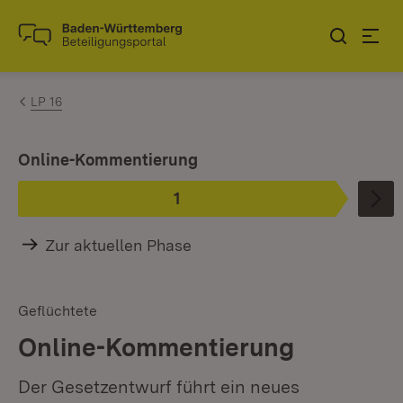
Zum Inhalt springen
Link zur Startseite
LP 16
Ist ausgewählt.
Online-Kommentierung
1
Phase
:
Zur aktuellen Phase
Geflüchtete
Online-Kommentierung
Der Gesetzentwurf führt ein neues