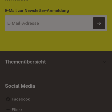
E-Mail zur Newsletter-Anmeldung
News
Themenübersicht
Social Media
Facebook
Flickr