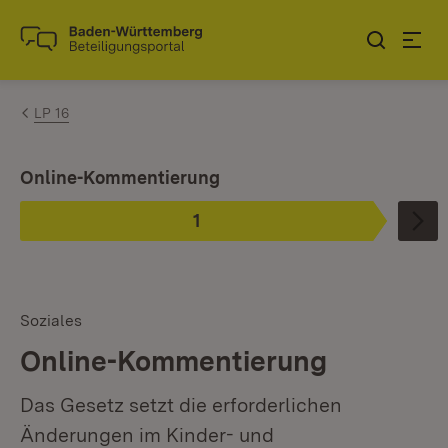
Zum Inhalt springen
Link zur Startseite
LP 16
Ist ausgewählt.
Online-Kommentierung
1
Phase
:
Soziales
Online-Kommentierung
Das Gesetz setzt die erforderlichen
Änderungen im Kinder- und