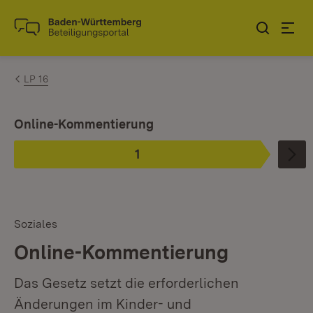
Zum Inhalt springen
Link zur Startseite
LP 16
Ist ausgewählt.
Online-Kommentierung
1
Phase
:
Soziales
Online-Kommentierung
Das Gesetz setzt die erforderlichen
Änderungen im Kinder- und