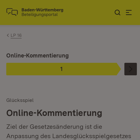
Zum Inhalt springen
Link zur Startseite
LP 16
Ist ausgewählt.
Online-Kommentierung
1
Phase
:
Glücksspiel
Online-Kommentierung
Ziel der Gesetzesänderung ist die
Anpassung des Landesglücksspielgesetzes