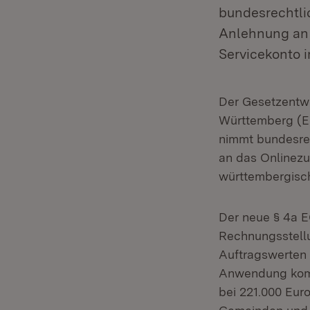
bundesrechtli
Anlehnung an
Servicekonto 
Der Gesetzentwu
Württemberg (E
nimmt bundesrec
an das Onlinez
württembergisc
Der neue § 4a E
Rechnungsstellu
Auftragswerten 
Anwendung komme
bei 221.000 Eur