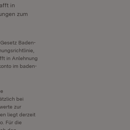
fft in
lungen zum
-Gesetz Baden-
ngsrichtlinie,
fft in Anlehnung
konto im baden-
he
tzlich bei
werte zur
n liegt derzeit
o. Für die