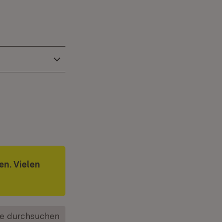
et in neuem Fenster)
en. Vielen
e durchsuchen