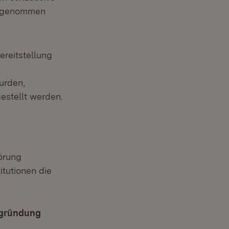
h genommen
ereitstellung
urden,
gestellt werden.
örung
tutionen die
egründung