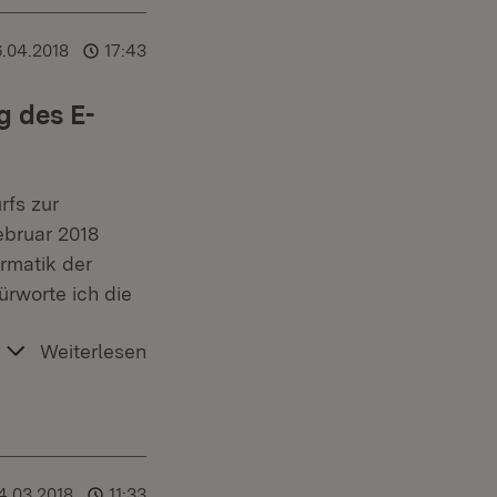
6.04.2018
17:43
 des E-
fs zur
bruar 2018
ormatik der
ürworte ich die
Weiterlesen
4.03.2018
11:33