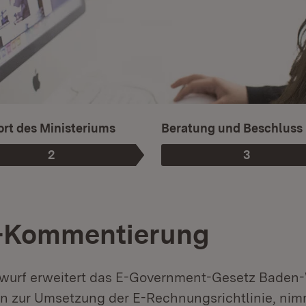
rt des Ministeriums
Beratung und Beschluss
2
3
Phase
:
Phase
:
-Kommentierung
wurf erweitert das E-Government-Gesetz Baden
 zur Umsetzung der E-Rechnungsrichtlinie, nim