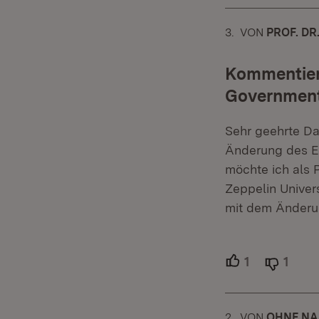
3.
KOMMENTAR
VON
:
PROF. DR
Kommentier
Government
Sehr geehrte D
Änderung des E
möchte ich als 
Zeppelin Univer
mit dem Änderu
1
Unterstützer
1
Able
2.
KOMMENTAR
VON
:
OHNE N