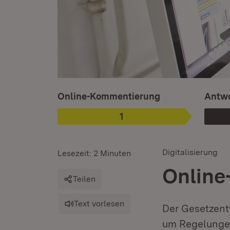
Ist ausgewählt.
Online-Kommentierung
Antwo
1
Phase
:
Digitalisierung
Lesezeit: 2 Minuten
Online
Teilen
Text vorlesen
Der Gesetzent
um Regelungen