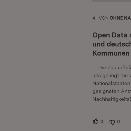
4.
KOMMENTAR
VON
:
OHNE N
Open Data a
und deutsch
Kommunen v
Die Zukunftsfäh
uns gelingt die
Nationalstaaten
geeigneten Ans
Nachhaltigkeits
0
Unterstütze
0
Able