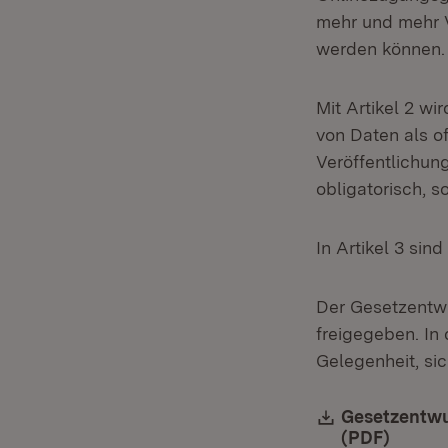
mehr und mehr 
werden können.
Mit Artikel 2 wi
von Daten als o
Veröffentlichun
obligatorisch, s
In Artikel 3 sin
Der Gesetzentwu
freigegeben. I
Gelegenheit, si
Download:
Gesetzentwu
(PDF)
(Öffne