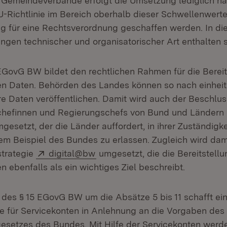
Gemeindeverbände erfolgt die Umsetzung lediglich n
-Richtlinie im Bereich oberhalb dieser Schwellenwert
g für eine Rechtsverordnung geschaffen werden. In di
ngen technischer und organisatorischer Art enthalten s
EGovG BW bildet den rechtlichen Rahmen für die Bereit
en Daten. Behörden des Landes können so nach einheit
e Daten veröffentlichen. Damit wird auch der Beschlu
chefinnen und Regierungschefs von Bund und Ländern 
mgesetzt, der die Länder auffordert, in ihrer Zuständig
m Beispiel des Bundes zu erlassen. Zugleich wird dam
Extern:
(Öffnet in neuem Fenster)
strategie
digital@bw
umgesetzt, die die Bereitstell
n ebenfalls als ein wichtiges Ziel beschreibt.
 des § 15 EGovG BW um die Absätze 5 bis 11 schafft ei
 für Servicekonten in Anlehnung an die Vorgaben des
setzes des Bundes. Mit Hilfe der Servicekonten werd