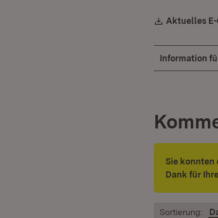
Download:
Aktuelles E
Information f
Komme
Sie konnten 
Dank für Ih
Sortierung:
D