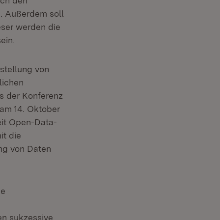
ach den
e. Außerdem soll
eser werden die
ein.
stellung von
lichen
ss der Konferenz
am 14. Oktober
keit Open-Data-
it die
ung von Daten
ne
en sukzessive