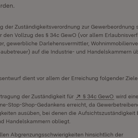
rden.
g der Zuständigkeitsverordnung zur Gewerbeordnung s
ür den Vollzug des § 34c GewO (vor allem Erlaubnisverf
r, gewerbliche Darlehensvermittler, Wohnimmobilienve
aubetreuer) auf die Industrie- und Handelskammern ü
entwurf dient vor allem der Erreichung folgender Ziele
Extern:
(Öffnet i
rtragung der Zuständigkeit für
§ 34c GewO
wird ein
ne-Stop-Shop-Gedankens erreicht, da Gewerbetreiben
gkeiten ausüben, bei denen die Aufsichtszuständigkeit 
und Handelskammern obliegt.
llen Abgrenzungsschwierigkeiten hinsichtlich der