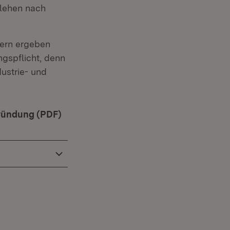
rlehen nach
mern ergeben
ngspflicht, denn
dustrie- und
ründung (PDF)
(Öffnet in neuem Fenster)