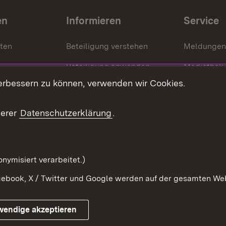
en
Informieren
Service
nten
Beteiligung verstehen
Meldungen
Beteiligung anwenden
Mediathek
erbessern zu können, verwenden wir Cookies.
ragte
Beteiligung stärken
Publikatio
Beteiligung erleben
Glossar
serer
Datenschutzerklärung
.
Beteiligung erforschen
mung
nymisiert verarbeitet.)
ebook, X / Twitter und Google werden auf der gesamten Webs
Impressum
Kontakt
Benutzungshinweise
Netiqu
wendige akzeptieren