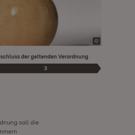
t die aktuelle Phase.
schluss der geltenden Verordnung
3
Phase
:
dnung soll die
ammern