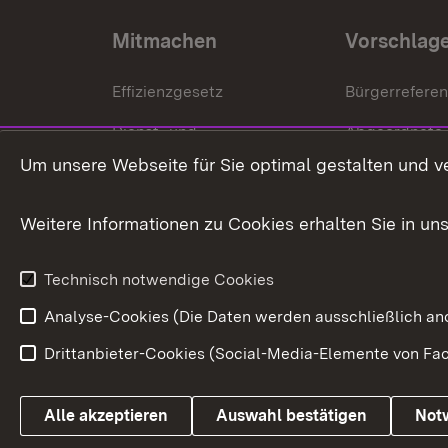
Mitmachen
Vorschlag
Effizienzgesetz
Bürgerrefere
Dienst- und
Abgeordnete
Versorgungsbezüge
Um unsere Webseite für Sie optimal gestalten und v
Bürgerbeauft
Kommunale Verfahren
Petition
Weitere Informationen zu Cookies erhalten Sie in un
Weitere
Volksantrag
Beteiligungsprozesse
Technisch notwendige Cookies
Volksabstim
Analyse-Cookies (Die Daten werden ausschließlich ano
Drittanbieter-Cookies (Social-Media-Elemente von Fac
Link zum Landesportal
Alle akzeptieren
Auswahl bestätigen
Not