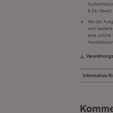
Aufsichtszu
§ 34i GewO 
Mit der Auf
sich weiter
eine solche 
Handelskamm
Download:
Verordnungs
Information f
Komme