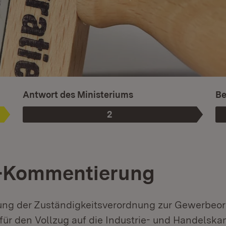
Is
Antwort des Ministeriums
Be
2
Phase
:
-Kommentierung
ung der Zuständigkeitsverordnung zur Gewerbeor
 für den Vollzug auf die Industrie- und Handelsk