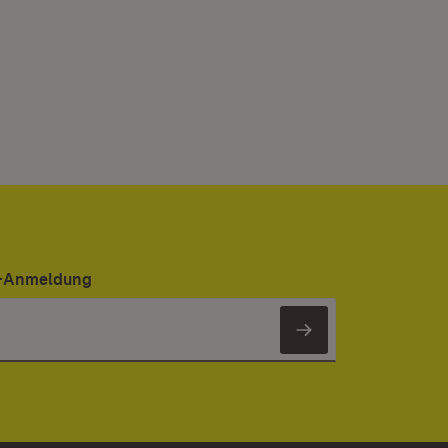
er-Anmeldung
Newsletter 