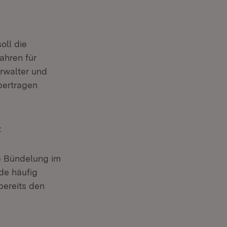
oll die
ahren für
rwalter und
bertragen
:
n neuem Fenster)
e Bündelung im
de häufig
bereits den