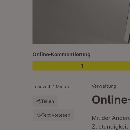
Ist ausgewählt.
Online-Kommentierung
1
Phase
:
Verwaltung
Lesezeit: 1 Minute
Online
Teilen
Text vorlesen
Mit der Änder
Zuständigkeit