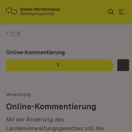
Zum Inhalt springen
Link zur Startseite
LP 16
Ist ausgewählt.
Online-Kommentierung
1
Phase
:
Verwaltung
Online-Kommentierung
Mit der Änderung des
Landesverwaltungsgesetzes soll die