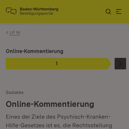
Zum Inhalt springen
Link zur Startseite
LP 16
Ist ausgewählt.
Online-Kommentierung
1
Phase
:
Soziales
Online-Kommentierung
Eines der Ziele des Psychisch-Kranken-
Hilfe-Gesetzes ist es, die Rechtsstellung