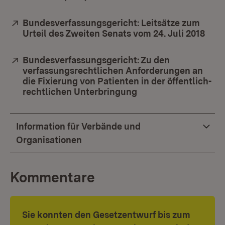
Extern:
Bundesverfassungsgericht: Leitsätze zum
Urteil des Zweiten Senats vom 24. Juli 2018
(Öff
Extern:
Bundesverfassungsgericht: Zu den
verfassungsrechtlichen Anforderungen an
die Fixierung von Patienten in der öffentlich-
rechtlichen Unterbringung
(Öffnet in neuem Fen
Information für Verbände und
Organisationen
Kommentare
Sie konnten den Gesetzentwurf bis zum