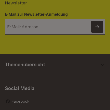
Newsletter.
E-Mail zur Newsletter-Anmeldung
News
Themenübersicht
Social Media
Facebook