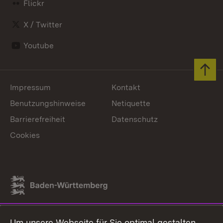
Flickr
X / Twitter
Youtube
Zum 
Impressum
Kontakt
Benutzungshinweise
Netiquette
Barrierefreiheit
Datenschutz
Cookies
Link zum Landesportal
Um unsere Webseite für Sie optimal gestalten