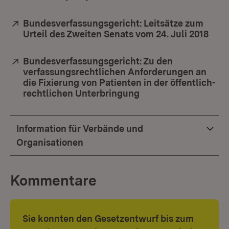
Extern:
Bundesverfassungsgericht: Leitsätze zum
Urteil des Zweiten Senats vom 24. Juli 2018
(Öff
Extern:
Bundesverfassungsgericht: Zu den
verfassungsrechtlichen Anforderungen an
die Fixierung von Patienten in der öffentlich-
rechtlichen Unterbringung
(Öffnet in neuem Fen
Information für Verbände und
Organisationen
Kommentare
Sie konnten den Gesetzentwurf bis zum