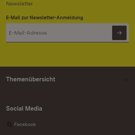
Newsletter.
E-Mail zur Newsletter-Anmeldung
News
Themenübersicht
Social Media
Facebook