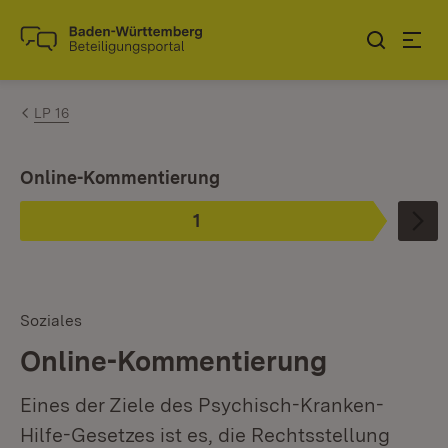
Zum Inhalt springen
Link zur Startseite
LP 16
Ist ausgewählt.
Online-Kommentierung
1
Phase
:
Soziales
Online-Kommentierung
Eines der Ziele des Psychisch-Kranken-
Hilfe-Gesetzes ist es, die Rechtsstellung