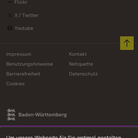
Flickr
X / Twitter
Youtube
Zum 
Impressum
Kontakt
Benutzungshinweise
Netiquette
Barrierefreiheit
Datenschutz
Cookies
Link zum Landesportal
Um unsere Webseite für Sie optimal gestalten