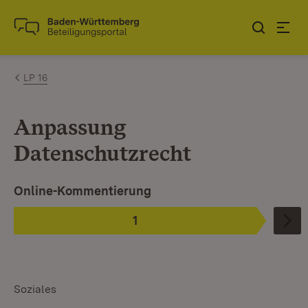
Zum Inhalt springen
Link zur Startseite
LP 16
Anpassung
Datenschutzrecht
Ist ausgewählt.
Online-Kommentierung
1
Phase
:
Soziales