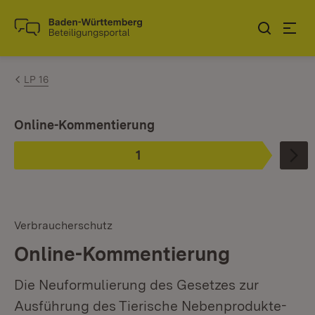
Zum Inhalt springen
Link zur Startseite
LP 16
Ist ausgewählt.
Online-Kommentierung
1
Phase
:
Verbraucherschutz
Online-Kommentierung
Die Neuformulierung des Gesetzes zur
Ausführung des Tierische Nebenprodukte-