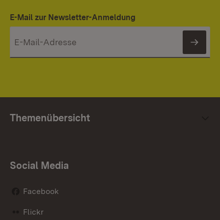
E-Mail zur Newsletter-Anmeldung
News
Themenübersicht
Social Media
Facebook
Flickr