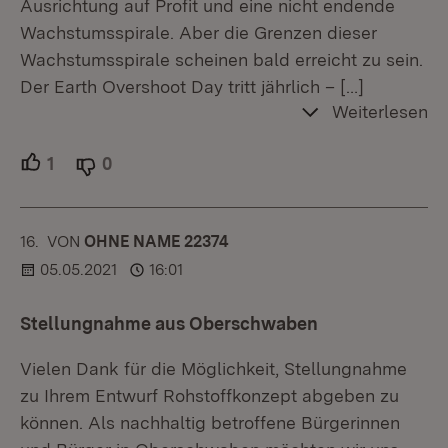
Ausrichtung auf Profit und eine nicht endende
Wachstumsspirale. Aber die Grenzen dieser
Wachstumsspirale scheinen bald erreicht zu sein.
Der Earth Overshoot Day tritt jährlich –
[…]
Weiterlesen
1
Unterstützer.
0
Ablehner.
16.
KOMMENTAR
VON
:
OHNE NAME 22374
05.05.2021
16:01
Stellungnahme aus Oberschwaben
Vielen Dank für die Möglichkeit, Stellungnahme
zu Ihrem Entwurf Rohstoffkonzept abgeben zu
können. Als nachhaltig betroffene Bürgerinnen