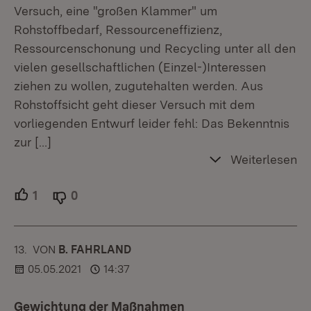
Versuch, eine "großen Klammer" um
Rohstoffbedarf, Ressourceneffizienz,
Ressourcenschonung und Recycling unter all den
vielen gesellschaftlichen (Einzel-)Interessen
ziehen zu wollen, zugutehalten werden. Aus
Rohstoffsicht geht dieser Versuch mit dem
vorliegenden Entwurf leider fehl: Das Bekenntnis
zur
[…]
Weiterlesen
1
Unterstützer.
0
Ablehner.
13.
KOMMENTAR
VON
:
B. FAHRLAND
05.05.2021
14:37
Gewichtung der Maßnahmen