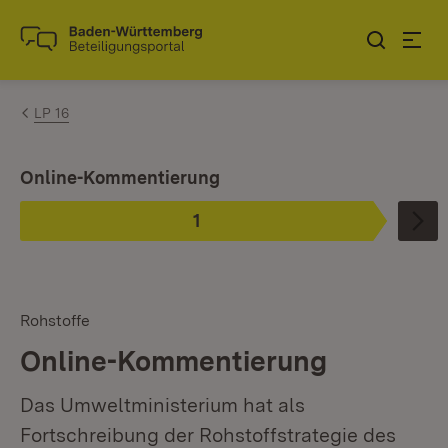
Zum Inhalt springen
Link zur Startseite
LP 16
Ist ausgewählt.
Online-Kommentierung
1
Phase
:
Rohstoffe
Online-Kommentierung
Das Umweltministerium hat als
Fortschreibung der Rohstoffstrategie des