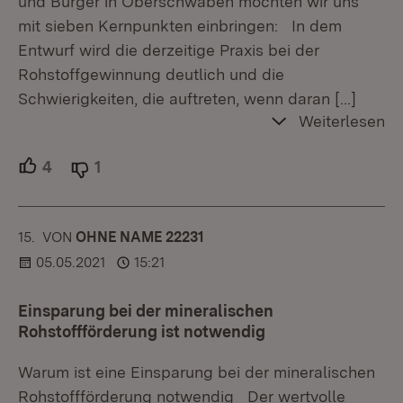
und Bürger in Oberschwaben möchten wir uns
mit sieben Kernpunkten einbringen: In dem
Entwurf wird die derzeitige Praxis bei der
Rohstoffgewinnung deutlich und die
Schwierigkeiten, die auftreten, wenn daran
[…]
Weiterlesen
4
Unterstützer.
1
Ablehner.
15.
KOMMENTAR
VON
:
OHNE NAME 22231
05.05.2021
15:21
Einsparung bei der mineralischen
Rohstoffförderung ist notwendig
Warum ist eine Einsparung bei der mineralischen
Rohstoffförderung notwendig Der wertvolle