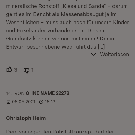
mineralische Rohstoff „Kiese und Sande“ – darum
geht es im Bericht als Massenabbaugut ja im
Wesentlichen – muss auch noch für unsere Kinder
und Enkelkinder vorhanden sein. Diesem
Grundsatz können wir nur zustimmen! Der im
Entwurf beschriebene Weg führt das
[…]
Weiterlesen
3
Unterstützer.
1
Ablehner.
14.
KOMMENTAR
VON
:
OHNE NAME 22278
05.05.2021
15:13
Christoph Heim
Dem vorliegenden Rohstoffkonzept darf der