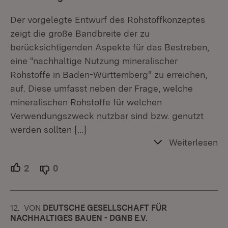
Der vorgelegte Entwurf des Rohstoffkonzeptes
zeigt die große Bandbreite der zu
berücksichtigenden Aspekte für das Bestreben,
eine "nachhaltige Nutzung mineralischer
Rohstoffe in Baden-Württemberg" zu erreichen,
auf. Diese umfasst neben der Frage, welche
mineralischen Rohstoffe für welchen
Verwendungszweck nutzbar sind bzw. genutzt
werden sollten
[…]
Weiterlesen
2
Unterstützer.
0
Ablehner.
12.
KOMMENTAR
VON
:
DEUTSCHE GESELLSCHAFT FÜR
NACHHALTIGES BAUEN - DGNB E.V.