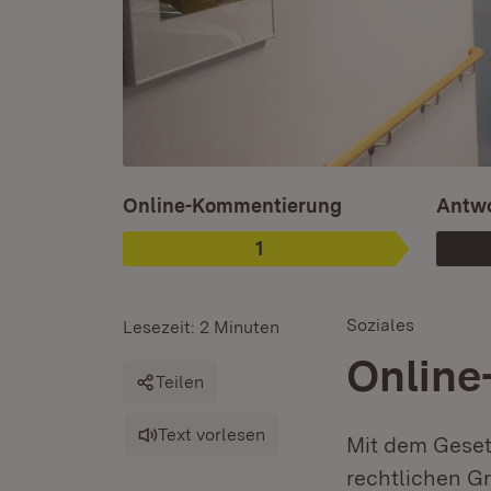
Ist ausgewählt.
Online-Kommentierung
Antwo
1
Phase
:
Soziales
Lesezeit: 2 Minuten
Online
Teilen
Text vorlesen
Mit dem Geset
rechtlichen G