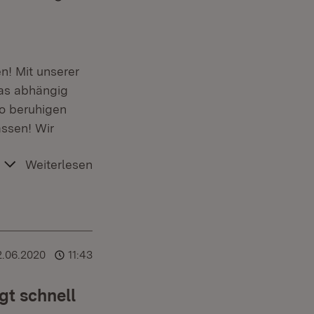
en! Mit unserer
das abhängig
to beruhigen
assen! Wir
Weiterlesen
2.06.2020
11:43
t schnell