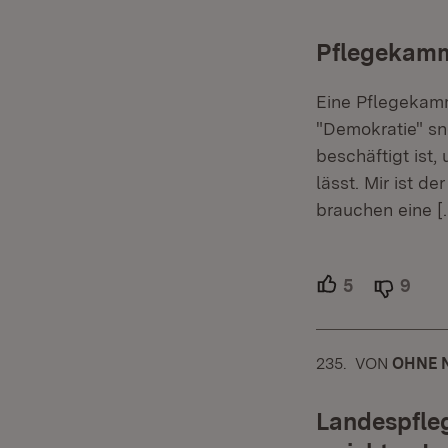
Pflegekamme
Eine Pflegekamme
"Demokratie" sn
beschäftigt ist
lässt. Mir ist d
brauchen eine
[
5
Unterstütze
9
Able
235.
KOMMENTA
VON
:
OHNE 
Landespfle