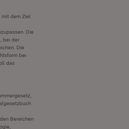
mit dem Ziel
zupassen. Die
 bei der
ichen. Die
htsform bei
oll das
Kammergesetz,
algesetzbuch
 den Bereichen
ogie,