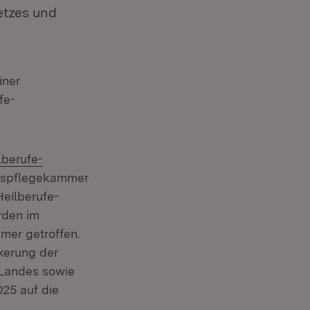
etzes und
iner
fe-
ern:
lberufe-
espflegekammer
Heilberufe-
rden im
er getroffen.
kerung der
Landes sowie
025 auf die