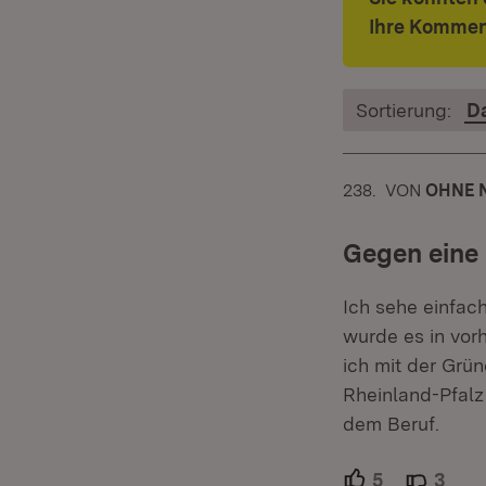
Ihre Kommen
Sortierung:
D
238.
KOMMENTA
VON
:
OHNE 
Gegen eine
Ich sehe einfach
wurde es in vor
ich mit der Grü
Rheinland-Pfalz
dem Beruf.
5
Unterstütze
3
Able