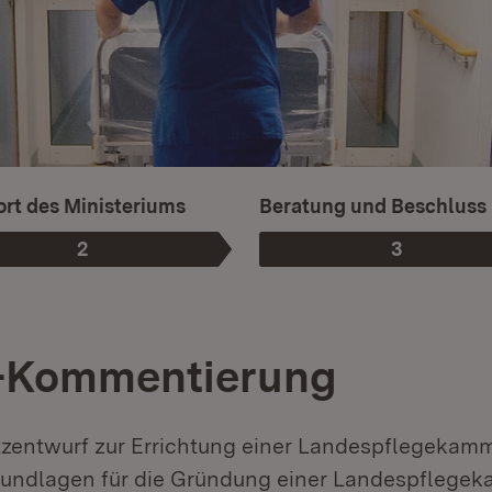
rt des Ministeriums
Beratung und Beschluss
2
3
Phase
:
Phase
:
-Kommentierung
zentwurf zur Errichtung einer Landespflegekam
rundlagen für die Gründung einer Landespflege