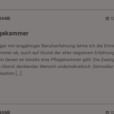
R
NAME
1
egekammer
er mit langjähriger Berufserfahrung lehne ich die Einri
mer ab, auch auf Grund der eher negativen Erfahrung
in denen es bereits eine Pflegekammer gibt. Die Zwan
s liberal denkender Mensch undemokratisch. Sinnvoller
nisation
[…]
r.
ehner.
R
NAME
1