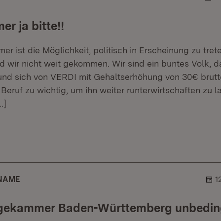
r ja bitte!!
r ist die Möglichkeit, politisch in Erscheinung zu tret
d wir nicht weit gekommen. Wir sind ein buntes Volk, 
, und sich von VERDI mit Gehaltserhöhung von 30€ brut
er Beruf zu wichtig, um ihn weiter runterwirtschaften zu l
…]
r.
hner.
R
NAME
1
gekammer Baden-Württemberg unbeding