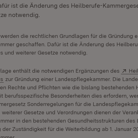
afür ist die Änderung des Heilberufe-Kammerges
tze notwendig.
werden die rechtlichen Grundlagen für die Gründung e
mer geschaffen. Dafür ist die Änderung des Heilberu
 und weiterer Gesetze notwendig.
Ext
rlage enthält die notwendigen Ergänzungen des
Hei
(Öffnet in neuem Fenster)
s
zur Gründung einer Landespflegekammer. Die Land
chen Rechte und Pflichten wie die bislang bestehenden 
 berufsspezifische Besonderheiten dies erfordern, we
mergesetz Sonderregelungen für die Landespflegekamm
 weiterer Gesetze und Verordnungen dienen der Veran
mmer in den bestehenden Gesundheitsstrukturen des 
der Zuständigkeit für die Weiterbildung ab 1. Januar 2
ammer.