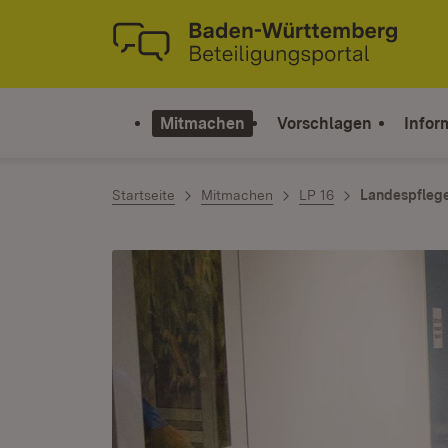
Zum Inhalt springen
Link zur Startseite
Mitmachen
Vorschlagen
Infor
Startseite
Mitmachen
LP 16
Landespfleg