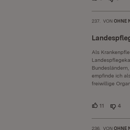
237.
KOMMENTA
VON
:
OHNE 
Landespfl
Als Krankenpfleg
Landespflegekam
Bundesländern, 
empfinde ich al
freiwillige Orga
11
Unterstütze
4
Abl
236.
KOMMENTA
VON
:
OHNE 