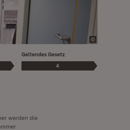
Ist die aktuelle Phase.
Geltendes Gesetz
4
Phase
:
mer werden die
kammer