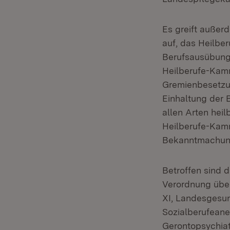
Es greift auße
auf, das Heilbe
Berufsausübung
Heilberufe-Kamm
Gremienbesetzun
Einhaltung der 
allen Arten heil
Heilberufe-Kamm
Bekanntmachung
Betroffen sind 
Verordnung übe
XI, Landesgesun
Sozialberufean
Gerontopsychiatr