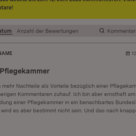
tare!
atum
Anzahl der Bewertungen
Kommentar
R
NAME
1
 Pflegekammer
 mehr Nachteile als Vorteile bezüglich einer Pflegekam
herigen Kommentaren zuhauf. Ich bin aber ernsthaft a
ndung einer Pflegekammer in ein benachbartes Bundes
 wird es aber bestimmt nicht sein. Und das nach knapp
r.
hner.