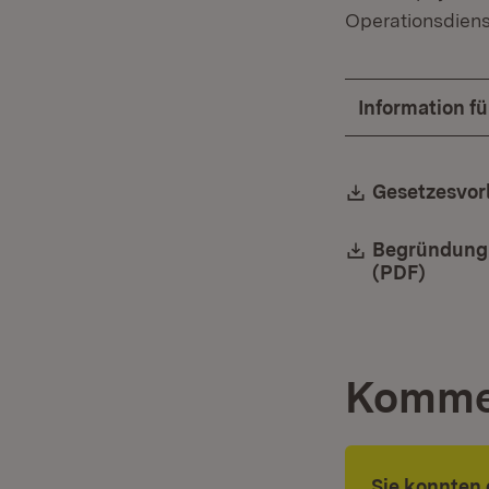
Operationsdiens
Information f
Download:
Gesetzesvor
Download:
Begründung 
(PDF)
(Öffne
Komme
Sie konnten 