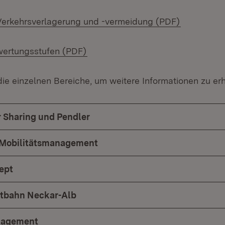
(Öffnet in
Verkehrsverlagerung und -vermeidung (PDF)
(Öffnet in neuem Fenster)
ertungsstufen (PDF)
die einzelnen Bereiche, um weitere Informationen zu erh
 Sharing und Pendler
s Mobilitätsmanagement
ept
dtbahn Neckar-Alb
agement