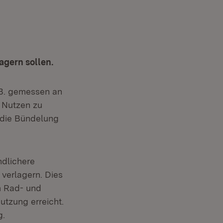
agern sollen.
.B. gemessen an
n Nutzen zu
h die Bündelung
ndlichere
 verlagern. Dies
m Rad- und
utzung erreicht.
g.