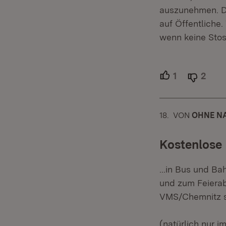
auszunehmen. Da
auf Öffentliche
wenn keine Stos
1
Unterstützer
2
Able
18.
KOMMENTAR
VON
:
OHNE N
Kostenlose
...in Bus und B
und zum Feierab
VMS/Chemnitz s
(natürlich nur 