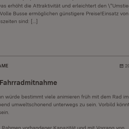
s erhöht die Attraktivität und erleichtert den \"Umsti
. Volle Busse ermöglichen günstigere Preise!Einsatz vo
szeiten sind:
[…]
.
hner.
AME
2
 Fahrradmitnahme
ahn würde bestimmt viele animieren früh mit dem Rad im
end umweltschonend unterwegs zu sein. Vorbild könnt
ein.
im Rahmen vorhandener Kapazität und mit Vorrang von