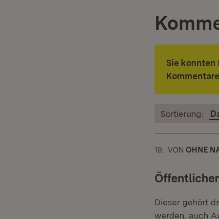
Komme
Sie konnten 
Kommentare
Sortierung:
D
19.
KOMMENTAR
VON
:
OHNE N
Öffentliche
Dieser gehört d
werden, auch Au