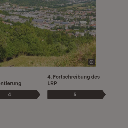
Ist die aktuelle Phase.
-
4. Fortschreibung des
ntierung
LRP
4
5
Phase
:
Phase
: