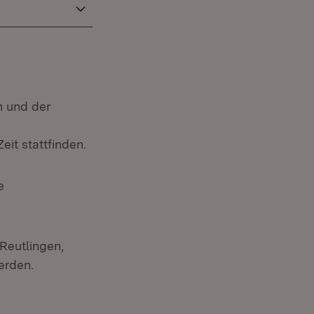
n und der
it stattfinden.
e
Reutlingen,
erden.