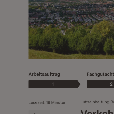
Arbeitsauftrag
Fachgutach
1
2
Phase
:
P
:
Luftreinhaltung R
Lesezeit: 19 Minuten
Verkeh