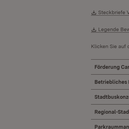
Download:
Steckbriefe 
Download:
Legende Bew
Klicken Sie auf 
Förderung Car
Betriebliche
Stadtbuskonz
Regional-Sta
Parkraumman