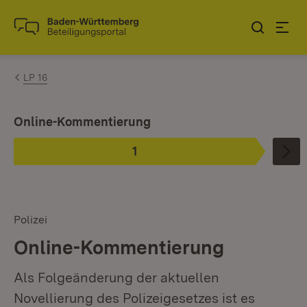
Zum Inhalt springen
Link zur Startseite
LP 16
Ist ausgewählt.
Online-Kommentierung
1
Phase
:
Polizei
Online-Kommentierung
Als Folgeänderung der aktuellen
Novellierung des Polizeigesetzes ist es