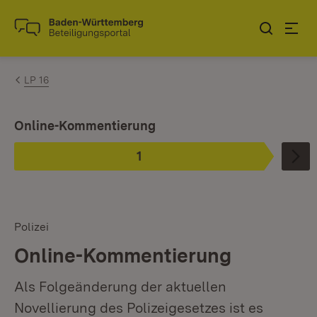
Zum Inhalt springen
Link zur Startseite
LP 16
Ist ausgewählt.
Online-Kommentierung
1
Phase
:
Polizei
Online-Kommentierung
Als Folgeänderung der aktuellen
Novellierung des Polizeigesetzes ist es