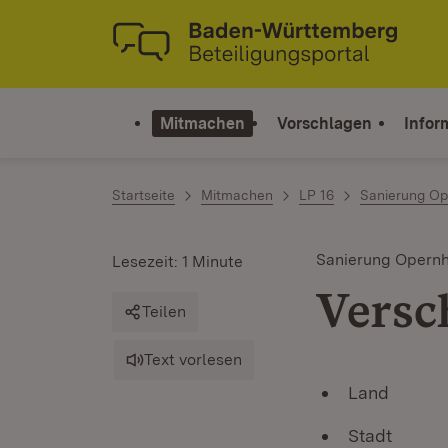
Zum Inhalt springen
Link zur Startseite
Mitmachen
Vorschlagen
Infor
Startseite
Mitmachen
LP 16
Sanierung Op
Sanierung Opernh
Lesezeit: 1 Minute
Versc
Teilen
Text vorlesen
Land
Stadt