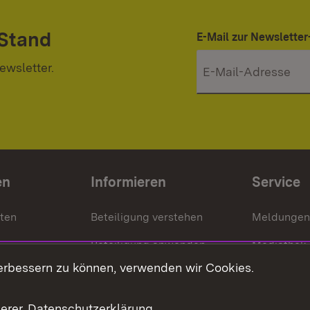
 Stand
E-Mail zur Newslett
ewsletter.
en
Informieren
Service
nten
Beteiligung verstehen
Meldungen
Beteiligung anwenden
Mediathek
erbessern zu können, verwenden wir Cookies.
ragte
Beteiligung stärken
Publikatio
Beteiligung erleben
Glossar
serer
Datenschutzerklärung
.