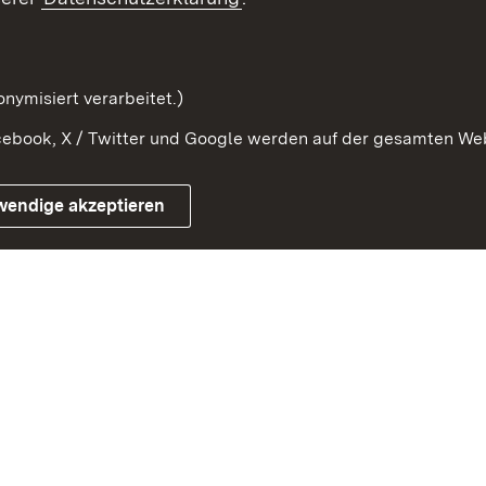
Beteiligung erforschen
mung
nymisiert verarbeitet.)
ebook, X / Twitter und Google werden auf der gesamten Webs
Impressum
Kontakt
Benutzungshinweise
Netiqu
wendige akzeptieren