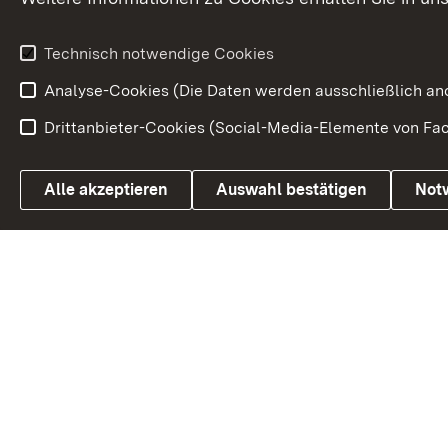
Weitere
Volksantrag
Beteiligungsprozesse
Technisch notwendige Cookies
Volksabstim
Analyse-Cookies (Die Daten werden ausschließlich ano
Drittanbieter-Cookies (Social-Media-Elemente von Fac
Link zum Landesportal
Alle akzeptieren
Auswahl bestätigen
Not