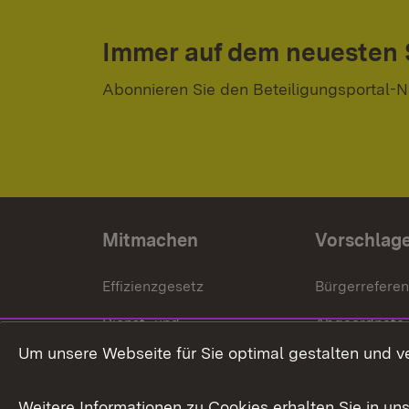
Immer auf dem neuesten
Abonnieren Sie den Beteiligungsportal-N
Mitmachen
Vorschlag
Effizienzgesetz
Bürgerrefere
Dienst- und
Abgeordnete
Versorgungsbezüge
Um unsere Webseite für Sie optimal gestalten und v
Bürgerbeauft
Kommunale Verfahren
Petition
Weitere Informationen zu Cookies erhalten Sie in un