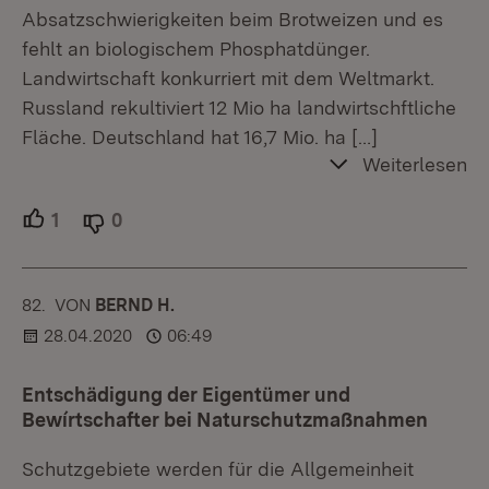
Absatzschwierigkeiten beim Brotweizen und es
fehlt an biologischem Phosphatdünger.
Landwirtschaft konkurriert mit dem Weltmarkt.
Russland rekultiviert 12 Mio ha landwirtschftliche
Fläche. Deutschland hat 16,7 Mio. ha
[…]
Weiterlesen
1
Unterstützer.
0
Ablehner.
82.
KOMMENTAR
VON
:
BERND H.
28.04.2020
06:49
Entschädigung der Eigentümer und
Bewírtschafter bei Naturschutzmaßnahmen
Schutzgebiete werden für die Allgemeinheit