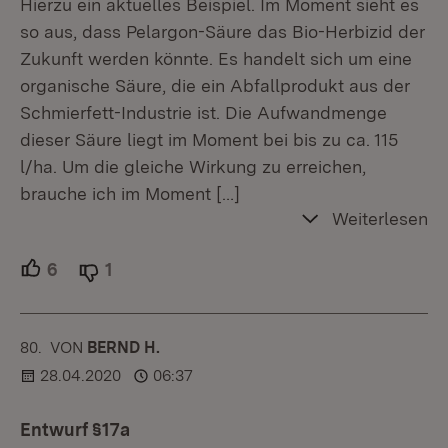
Hierzu ein aktuelles Beispiel. Im Moment sieht es
so aus, dass Pelargon-Säure das Bio-Herbizid der
Zukunft werden könnte. Es handelt sich um eine
organische Säure, die ein Abfallprodukt aus der
Schmierfett-Industrie ist. Die Aufwandmenge
dieser Säure liegt im Moment bei bis zu ca. 115
l/ha. Um die gleiche Wirkung zu erreichen,
brauche ich im Moment
[…]
Weiterlesen
6
Unterstützer.
1
Ablehner.
80.
KOMMENTAR
VON
:
BERND H.
28.04.2020
06:37
Entwurf §17a