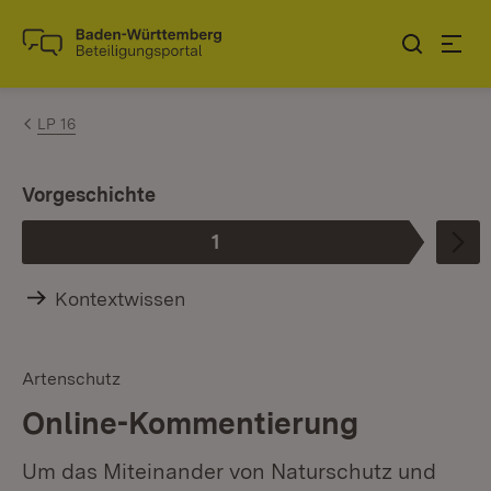
Zum Inhalt springen
Link zur Startseite
LP 16
I
Vorgeschichte
1
Phase
:
Kontextwissen
Artenschutz
Online-Kommentierung
Um das Miteinander von Naturschutz und