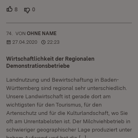
8
Unterstützer.
0
Ablehner.
74.
KOMMENTAR
VON
:
OHNE NAME
27.04.2020
22:23
Wirtschaftlichkeit der Regionalen
Demonstrationsbetriebe
Landnutzung und Bewirtschaftung in Baden-
Württemberg sind regional sehr unterschiedlich.
Unsere Landwirtschaft ist gerade dort am
wichtigsten für den Tourismus, für den
Artenschutz und für die Kulturlandschaft, wo Sie
oft am Unrentabelsten ist. Der Milchviehbetrieb in
schwieriger geographischer Lage produziert unter
hohem Aufwand und hat die
[…]