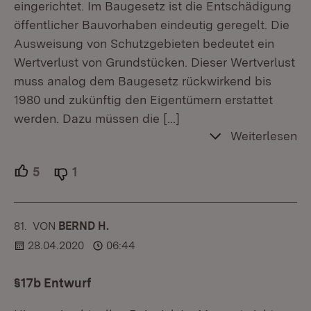
eingerichtet. Im Baugesetz ist die Entschädigung
öffentlicher Bauvorhaben eindeutig geregelt. Die
Ausweisung von Schutzgebieten bedeutet ein
Wertverlust von Grundstücken. Dieser Wertverlust
muss analog dem Baugesetz rückwirkend bis
1980 und zukünftig den Eigentümern erstattet
werden. Dazu müssen die
[…]
Weiterlesen
5
Unterstützer.
1
Ablehner.
81.
KOMMENTAR
VON
:
BERND H.
28.04.2020
06:44
§17b Entwurf