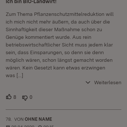
Ich bin BIO-Landwirt!
Zum Thema Pflanzenschutzmittelreduktion will
ich mich nicht mehr äußern, da auch über die
Sinnhaftigkeit dieser Maßnahme schon zu
Genüge kommentiert wurde. Aus rein
betriebswirtschaftlicher Sicht muss jedem klar
sein, dass Einsparungen, so denn sie denn
möglich wären, schon längst gemacht worden
wären. Kein Gesetzt kann etwas erzwingen
was
[…]
Weiterlesen
8
Unterstützer.
0
Ablehner.
78.
KOMMENTAR
VON
:
OHNE NAME