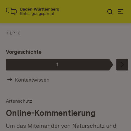
Zum Inhalt springen
Link zur Startseite
LP 16
I
Vorgeschichte
1
Phase
:
Kontextwissen
Artenschutz
Online-Kommentierung
Um das Miteinander von Naturschutz und