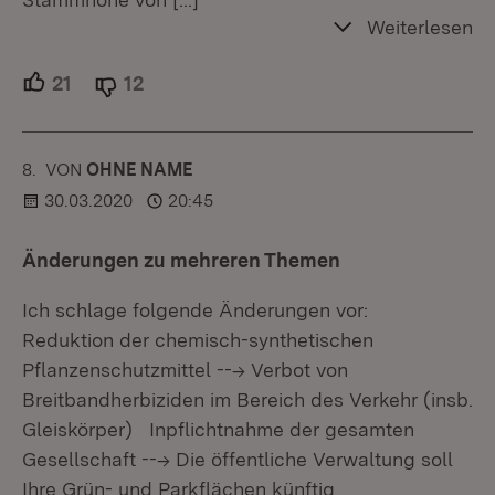
Weiterlesen
21
Unterstützer.
12
Ablehner.
8.
KOMMENTAR
VON
:
OHNE NAME
30.03.2020
20:45
Änderungen zu mehreren Themen
Ich schlage folgende Änderungen vor:
Reduktion der chemisch-synthetischen
Pflanzenschutzmittel ---> Verbot von
Breitbandherbiziden im Bereich des Verkehr (insb.
Gleiskörper) Inpflichtnahme der gesamten
Gesellschaft ---> Die öffentliche Verwaltung soll
Ihre Grün- und Parkflächen künftig