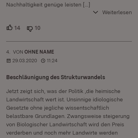
Nachhaltigkeit genüge leisten
[…]
Weiterlesen
14
Unterstützer.
10
Ablehner.
4.
KOMMENTAR
VON
:
OHNE NAME
29.03.2020
11:24
Beschläunigung des Strukturwandels
Jetzt zeigt sich, was der Politik ,die heimische
Landwirtschaft wert ist. Unsinnige idiologische
Gesetzte ohne jegliche wissentschaftlich
belastbare Grundlagen. Zwangsweise steigerung
von Biologischer Landwirtschaft wird den Preis
verderben und noch mehr Landwirte werden