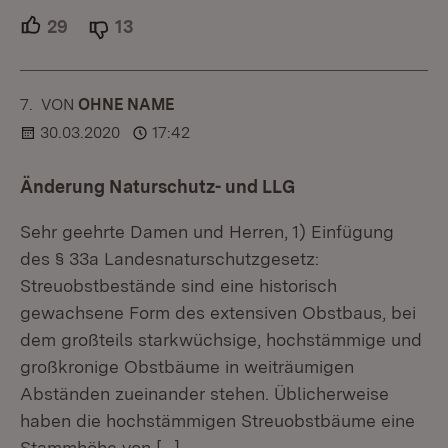
29
Unterstützer.
13
Ablehner.
7.
KOMMENTAR
VON
:
OHNE NAME
30.03.2020
17:42
Änderung Naturschutz- und LLG
Sehr geehrte Damen und Herren, 1) Einfügung
des § 33a Landesnaturschutzgesetz:
Streuobstbestände sind eine historisch
gewachsene Form des extensiven Obstbaus, bei
dem großteils starkwüchsige, hochstämmige und
großkronige Obstbäume in weiträumigen
Abständen zueinander stehen. Üblicherweise
haben die hochstämmigen Streuobstbäume eine
Stammhöhe von
[…]