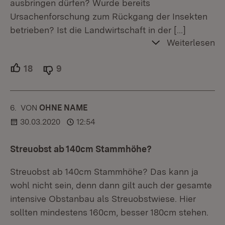
ausbringen dürfen? Wurde bereits
Ursachenforschung zum Rückgang der Insekten
betrieben? Ist die Landwirtschaft in der
[…]
Weiterlesen
18
Unterstützer.
9
Ablehner.
6.
KOMMENTAR
VON
:
OHNE NAME
30.03.2020
12:54
Streuobst ab 140cm Stammhöhe?
Streuobst ab 140cm Stammhöhe? Das kann ja
wohl nicht sein, denn dann gilt auch der gesamte
intensive Obstanbau als Streuobstwiese. Hier
sollten mindestens 160cm, besser 180cm stehen.