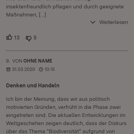
insektenfreundlich pflegen und durch geeignete
Maßnahmen,
[…]
Weiterlesen
13
Unterstützer.
5
Ablehner.
9.
KOMMENTAR
VON
:
OHNE NAME
31.03.2020
10:15
Denken und Handeln
Ich bin der Meinung, dass wir aus politisch
motivierten Gründen, verfrüht in die Phase zwei
eingetreten sind. Die aktuellen Entwicklungen im
Weltgeschehen zeigen deutlich, dass der Diskurs
über das Thema "Biodiversität" aufgrund von