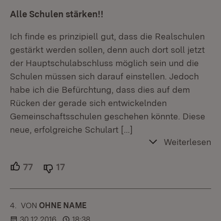
Alle Schulen stärken!!
Ich finde es prinzipiell gut, dass die Realschulen
gestärkt werden sollen, denn auch dort soll jetzt
der Hauptschulabschluss möglich sein und die
Schulen müssen sich darauf einstellen. Jedoch
habe ich die Befürchtung, dass dies auf dem
Rücken der gerade sich entwickelnden
Gemeinschaftsschulen geschehen könnte. Diese
neue, erfolgreiche Schulart
[…]
Weiterlesen
77
Unterstützer.
17
Ablehner.
4.
KOMMENTAR
VON
:
OHNE NAME
30.12.2016
18:38