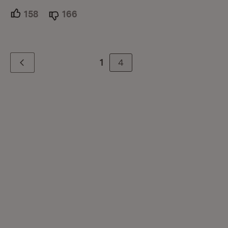
158
Unterstützer.
166
Ablehner.
4
1
Zurück