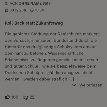
3.
KOMMENTAR
VON
:
OHNE NAME 3517
30.12.2016
16:34
Roll-Back statt Zukunftsweg
Die geplante Stärkung der Realschulen markiert
den Versuch, in unserem Bundesland durch die
Hintertür das dreigliedrige Schulsystem erneut
dominant zu betonen. Wissenschaftliche
Erkenntnisse zu längerem gemeinsamen Lernen
und guter Schule - wie sie beispielsweise beim
Deutschen Schulpreis jährlich ausgezeichnet
werden - werden dabei sträflich
[…]
Weiterlesen
169
Unterstützer.
22
Ablehner.