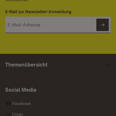
E-Mail zur Newsletter-Anmeldung
News
Themenübersicht
Social Media
Facebook
Flickr