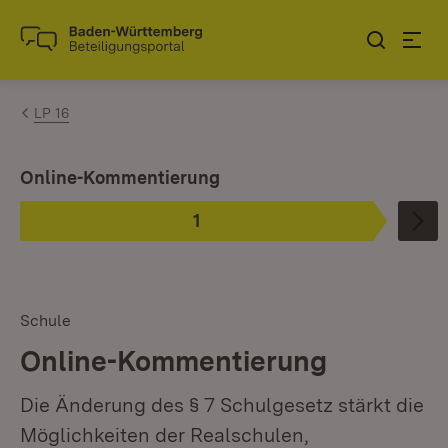
Zum Inhalt springen
Link zur Startseite
LP 16
Ist ausgewählt.
Online-Kommentierung
1
Phase
:
Schule
Online-Kommentierung
Die Änderung des § 7 Schulgesetz stärkt die
Möglichkeiten der Realschulen,