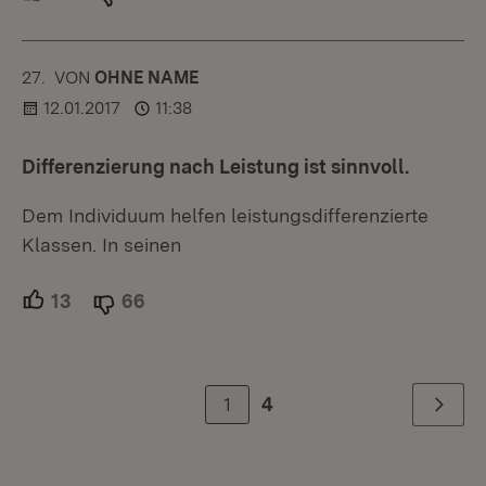
27.
KOMMENTAR
VON
:
OHNE NAME
12.01.2017
11:38
Differenzierung nach Leistung ist sinnvoll.
Dem Individuum helfen leistungsdifferenzierte
Klassen. In seinen
13
Unterstützer.
66
Ablehner.
1
4
Weiter