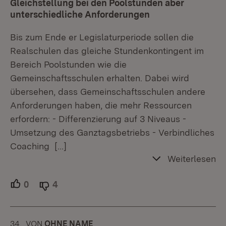
Gleichstellung bei den Poolstunden aber
unterschiedliche Anforderungen
Bis zum Ende er Legislaturperiode sollen die
Realschulen das gleiche Stundenkontingent im
Bereich Poolstunden wie die
Gemeinschaftsschulen erhalten. Dabei wird
übersehen, dass Gemeinschaftsschulen andere
Anforderungen haben, die mehr Ressourcen
erfordern: - Differenzierung auf 3 Niveaus -
Umsetzung des Ganztagsbetriebs - Verbindliches
Coaching
[…]
Weiterlesen
0
Unterstützer.
4
Ablehner.
34.
KOMMENTAR
VON
:
OHNE NAME