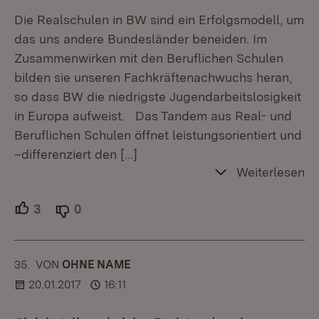
Die Realschulen in BW sind ein Erfolgsmodell, um
das uns andere Bundesländer beneiden. Im
Zusammenwirken mit den Beruflichen Schulen
bilden sie unseren Fachkräftenachwuchs heran,
so dass BW die niedrigste Jugendarbeitslosigkeit
in Europa aufweist. Das Tandem aus Real- und
Beruflichen Schulen öffnet leistungsorientiert und
–differenziert den
[…]
Weiterlesen
3
Unterstützer.
0
Ablehner.
35.
KOMMENTAR
VON
:
OHNE NAME
20.01.2017
16:11