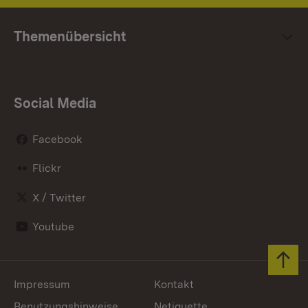
Themenübersicht
Social Media
Facebook
Flickr
X / Twitter
Youtube
Zum 
Impressum
Kontakt
Benutzungshinweise
Netiquette