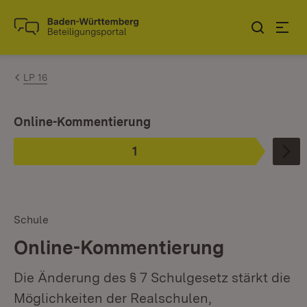
Zum Inhalt springen
Link zur Startseite
LP 16
Ist ausgewählt.
Online-Kommentierung
1
Phase
:
Schule
Online-Kommentierung
Die Änderung des § 7 Schulgesetz stärkt die
Möglichkeiten der Realschulen,