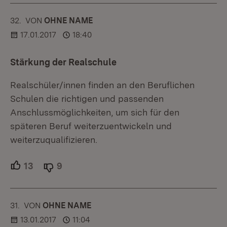
32.
KOMMENTAR
VON
:
OHNE NAME
17.01.2017
18:40
Stärkung der Realschule
Realschüler/innen finden an den Beruflichen
Schulen die richtigen und passenden
Anschlussmöglichkeiten, um sich für den
späteren Beruf weiterzuentwickeln und
weiterzuqualifizieren.
13
Unterstützer.
9
Ablehner.
31.
KOMMENTAR
VON
:
OHNE NAME
13.01.2017
11:04