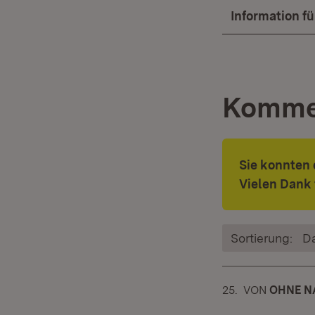
Information f
Komme
Sie konnten
Vielen Dank 
Sortierung:
D
25.
KOMMENTAR
VON
:
OHNE N