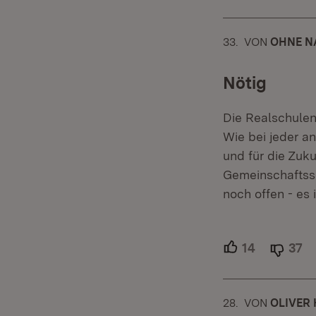
33.
KOMMENTAR
VON
:
OHNE N
Nötig
Die Realschulen
Wie bei jeder an
und für die Zuku
Gemeinschaftssc
noch offen - es i
14
Unterstütz
37
Ab
28.
KOMMENTAR
VON
:
OLIVER 