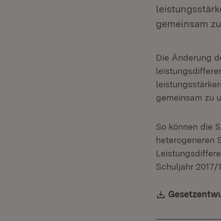
leistungsstär
gemeinsam zu 
Die Änderung de
leistungsdiffer
leistungsstärke
gemeinsam zu un
So können die S
heterogeneren S
Leistungsdiffer
Schuljahr 2017/1
Download:
Gesetzentwu