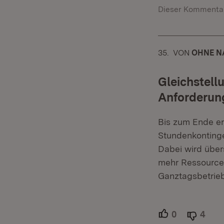
Dieser Kommentar
35.
KOMMENTAR
VON
:
OHNE N
Gleichstell
Anforderun
Bis zum Ende er
Stundenkontinge
Dabei wird übe
mehr Ressourcen
Ganztagsbetrie
0
Unterstütze
4
Able