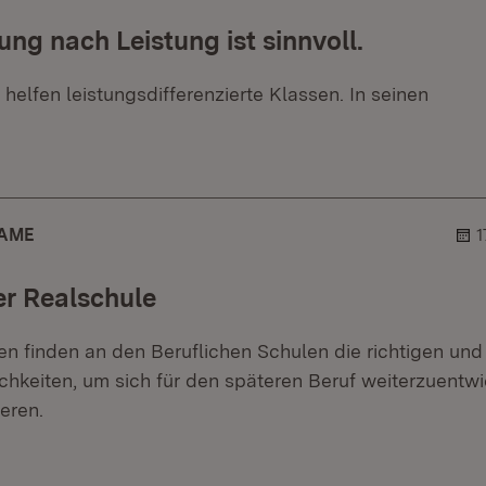
ung nach Leistung ist sinnvoll.
elfen leistungsdifferenzierte Klassen. In seinen
er.
lehner.
AME
1
r Realschule
en finden an den Beruflichen Schulen die richtigen un
hkeiten, um sich für den späteren Beruf weiterzuentw
ieren.
er.
ehner.