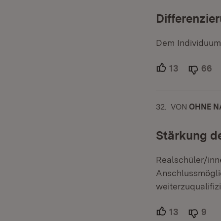
Differenzier
Dem Individuum h
13
Unterstütz
66
Ab
32.
KOMMENTAR
VON
:
OHNE N
Stärkung de
Realschüler/inn
Anschlussmöglic
weiterzuqualifiz
13
Unterstütz
9
Abl