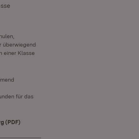
asse
hulen,
er überwiegend
n einer Klasse
ehmend
unden für das
rg (PDF)
(Öffnet in neuem Fenster)