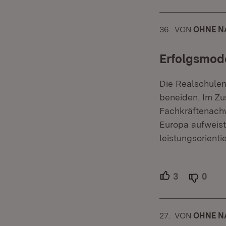
36.
KOMMENTAR
VON
:
OHNE N
Erfolgsmode
Die Realschulen
beneiden. Im Zu
Fachkräftenachw
Europa aufweist
leistungsorienti
3
Unterstütze
0
Able
27.
KOMMENTAR
VON
:
OHNE N