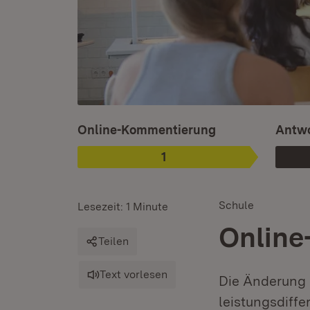
Ist ausgewählt.
Online-Kommentierung
Antwo
1
Phase
:
Schule
Lesezeit: 1 Minute
Online
Teilen
Text vorlesen
Die Änderung 
leistungsdiffe