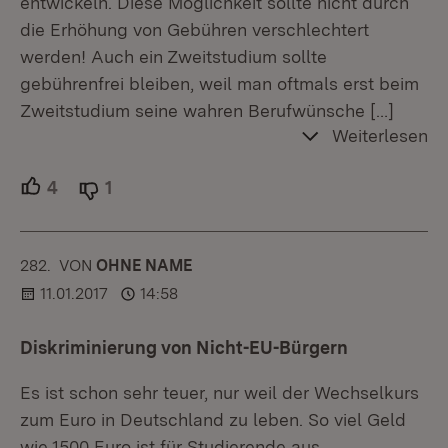
entwickeln. Diese Möglichkeit sollte nicht durch
die Erhöhung von Gebühren verschlechtert
werden! Auch ein Zweitstudium sollte
gebührenfrei bleiben, weil man oftmals erst beim
Zweitstudium seine wahren Berufwünsche
[…]
Weiterlesen
4
Unterstützer.
1
Ablehner.
282.
KOMMENTAR
VON
:
OHNE NAME
11.01.2017
14:58
Diskriminierung von Nicht-EU-Bürgern
Es ist schon sehr teuer, nur weil der Wechselkurs
zum Euro in Deutschland zu leben. So viel Geld
wie 1500 Euro ist für Studierende aus