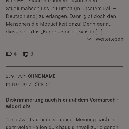
Nicht-EU Staaten träumen davon einen
Studiumabschluss in Europa (in unserem Fall –
Deutschland) zu erlangen. Dann gibt doch den
Menschen die Möglichkeit dazu! Denn genau
diese sind das „Fachpersonal“, was in
[…]
Weiterlesen
4
Unterstützer.
0
Ablehner.
279.
KOMMENTAR
VON
:
OHNE NAME
11.01.2017
14:31
Diskriminerung auch hier auf dem Vormarsch -
widerlich!
1. ein Zweitstudium ist meiner Meinung nach in
sehr vielen Fällen durchaus sinnvoll zur eigenen