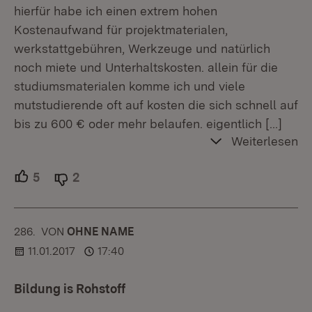
hierfür habe ich einen extrem hohen
Kostenaufwand für projektmaterialen,
werkstattgebühren, Werkzeuge und natürlich
noch miete und Unterhaltskosten. allein für die
studiumsmaterialen komme ich und viele
mutstudierende oft auf kosten die sich schnell auf
bis zu 600 € oder mehr belaufen. eigentlich
[…]
Weiterlesen
5
Unterstützer.
2
Ablehner.
286.
KOMMENTAR
VON
:
OHNE NAME
11.01.2017
17:40
Bildung is Rohstoff