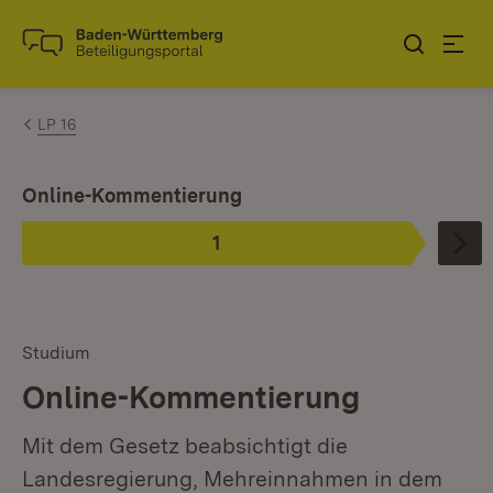
Zum Inhalt springen
Link zur Startseite
LP 16
Ist ausgewählt.
Online-Kommentierung
1
Phase
:
Studium
Online-Kommentierung
Mit dem Gesetz beabsichtigt die
Landesregierung, Mehreinnahmen in dem