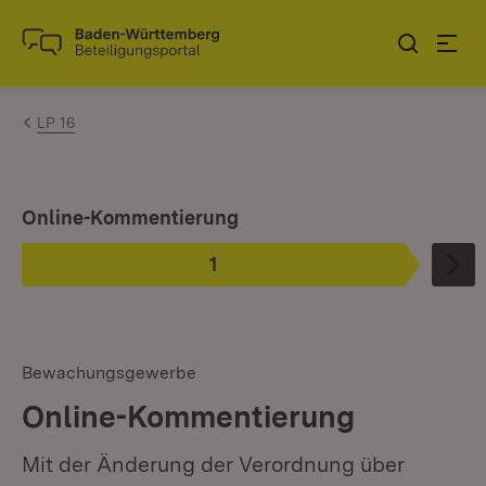
Zum Inhalt springen
Link zur Startseite
LP 16
Ist ausgewählt.
Online-Kommentierung
1
Phase
:
Bewachungsgewerbe
Online-Kommentierung
Mit der Änderung der Verordnung über