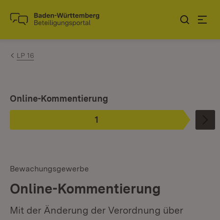
Zum Inhalt springen
Link zur Startseite
LP 16
Ist ausgewählt.
Online-Kommentierung
1
Phase
:
Bewachungsgewerbe
Online-Kommentierung
Mit der Änderung der Verordnung über