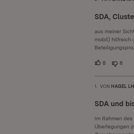
SDA, Clust
aus meiner Sicht
mobil) hilfreich
Beteiligungspro
8
Unterstütze
6
Able
1.
KOMMENTAR
VON
:
HAGEL L
SDA und bi
Im Rahmen des S
Überlegungen zu 