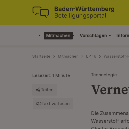
Zum Inhalt springen
Link zur Startseite
Mitmachen
Vorschlagen
Infor
Startseite
Mitmachen
LP 16
Wasserstoff
Technologie
Lesezeit: 1 Minute
Verne
Teilen
Text vorlesen
Die Zusammenarb
Wasserstoff erfo
Cluster Brennsto