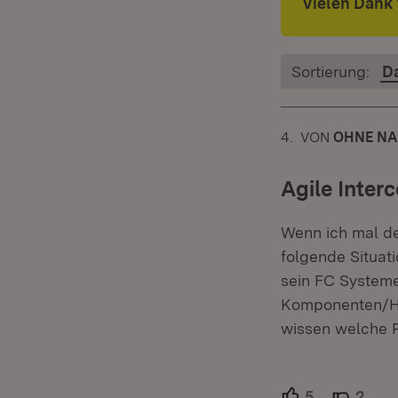
Vielen Dank 
Sortierung:
D
4.
KOMMENTAR
VON
:
OHNE N
Agile Inte
Wenn ich mal de
folgende Situat
sein FC Systeme
Komponenten/Her
wissen welche P
5
Unterstütze
2
Able