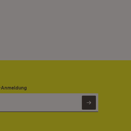
er-Anmeldung
Newsletter 