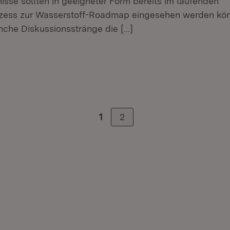
sse sollten in geeigneter Form bereits im laufenden
ozess zur Wasserstoff-Roadmap eingesehen werden kö
nche Diskussionsstränge die
[…]
er.
ehner.
2
1