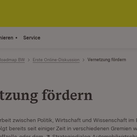
mieren
Service
-Roadmap BW
Erste Online-Diskussion
Vernetzung fördern
tzung fördern
eit zwischen Politik, Wirtschaft und Wissenschaft im 
lgt bereits seit einiger Zeit in verschiedenen Gremien 
(Öffnet in neuem Fenster)
Extern:
ffzelle
oder dem
Strategiedialog Automobilwirtsc