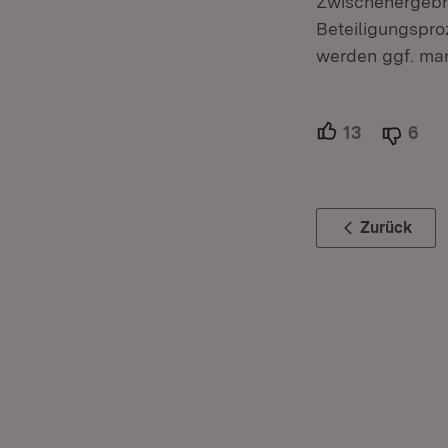
Zwischenergebni
Beteiligungspr
werden ggf. ma
13
Unterstütz
6
Abl
Zurück