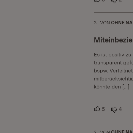
3.
KOMMENTAR
VON
:
OHNE N
Miteinbezie
Es ist positiv 
transparent gef
bspw. Verteilne
mitberücksicht
könnte den
[…]
5
Unterstütze
4
Able
2.
KOMMENTAR
VON
:
OHNE N