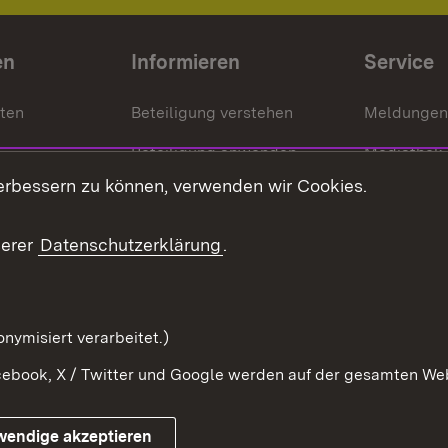
en
Informieren
Service
nten
Beteiligung verstehen
Meldungen
Beteiligung anwenden
Mediathek
erbessern zu können, verwenden wir Cookies.
ragte
Beteiligung stärken
Publikatio
Beteiligung erleben
Glossar
serer
Datenschutzerklärung
.
Beteiligung erforschen
mung
nymisiert verarbeitet.)
ebook, X / Twitter und Google werden auf der gesamten Webs
Impressum
Kontakt
Benutzungshinweise
Netiqu
wendige akzeptieren