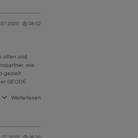
.07.2020
08:52
p offen und
ispartner, wie
p gezielt
 der GEODE
Weiterlesen
3.07.2020
18:26