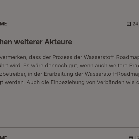
AME
24
hen weiterer Akteure
zu vermerken, dass der Prozess der Wasserstoff-Roadma
ührt wird. Es wäre dennoch gut, wenn auch weitere Prax
tzbetreiber, in der Erarbeitung der Wasserstoff-Roadma
igt werden. Auch die Einbeziehung von Verbänden wie
r.
hner.
AME
1