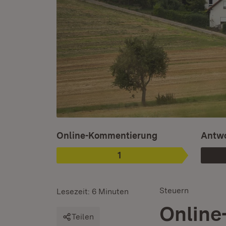
Ist ausgewählt.
Online-Kommentierung
Antwo
1
Phase
:
Steuern
Lesezeit: 6 Minuten
Online
Teilen