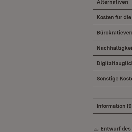
Alternativen
Kosten für die
Bürokratiever
Nachhaltigke
Digitaltaugli
Sonstige Koste
Information f
Download:
Entwurf des