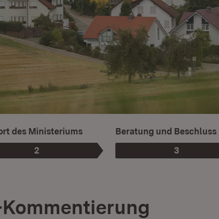
Ist die aktuelle Phase.
rt des Ministeriums
Beratung und Beschluss
2
3
Phase
:
Phase
:
-Kommentierung