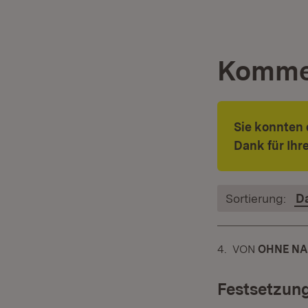
Komme
Sie konnten 
Dank für Ih
Sortierung:
D
4.
KOMMENTAR
VON
:
OHNE NA
Festsetzun