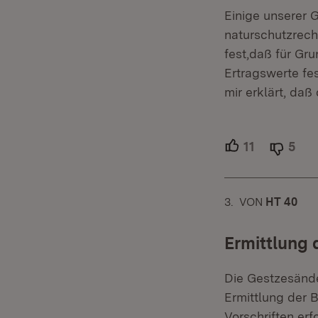
Einige unserer 
naturschutzrech
fest,daß für Gr
Ertragswerte fe
mir erklärt, daß
11
Unterstütze
5
Abl
3.
KOMMENTAR
VON
:
HT 40
Ermittlung 
Die Gestzesänder
Ermittlung der 
Vorschriften er