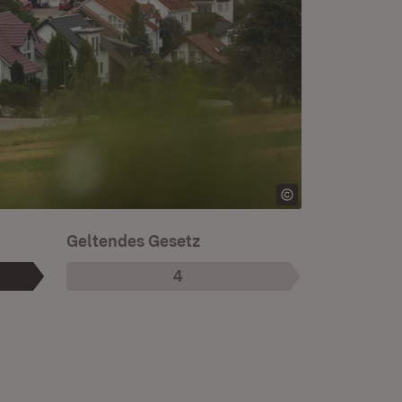
Geltendes Gesetz
4
Phase
: