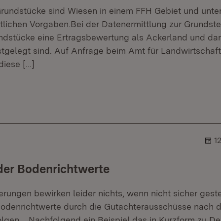
Grundstücke sind Wiesen in einem FFH Gebiet und unte
tlichen Vorgaben.Bei der Datenermittlung zur Grundsteu
undstücke eine Ertragsbewertung als Ackerland und da
stgelegt sind. Auf Anfrage beim Amt für Landwirtschaf
 diese
[…]
r.
ehner.
1
der Bodenrichtwerte
ungen bewirken leider nichts, wenn nicht sicher gestell
Bodenrichtwerte durch die Gutachterausschüsse nach 
folgen. Nachfolgend ein Beispiel das in Kurzform zu De