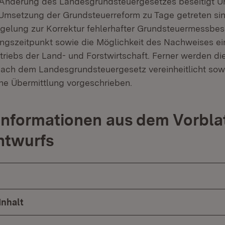
Änderung des Landesgrundsteuergesetzes beseitigt Unk
msetzung der Grundsteuerreform zu Tage getreten sind.
egelung zur Korrektur fehlerhafter Grundsteuermessbe
gszeitpunkt sowie die Möglichkeit des Nachweises ei
triebs der Land- und Forstwirtschaft. Ferner werden d
nach dem Landesgrundsteuergesetz vereinheitlicht sowi
che Übermittlung vorgeschrieben.
Informationen aus dem Vorbla
ntwurfs
Inhalt