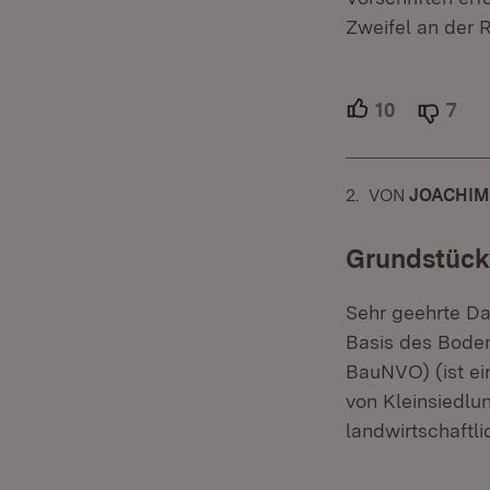
Zweifel an der R
10
Unterstütz
7
Abl
2.
KOMMENTAR
VON
:
JOACHI
Grundstücks
Sehr geehrte Da
Basis des Bodenr
BauNVO) (ist ei
von Kleinsiedlu
landwirtschaftl