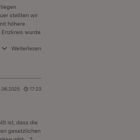
rliegen
er stellten wir
mit höhere
t Enzkreis wurde
Weiterlesen
2.06.2025
17:23
t ist, dass die
den gesetzlichen
nken gibt: 2.