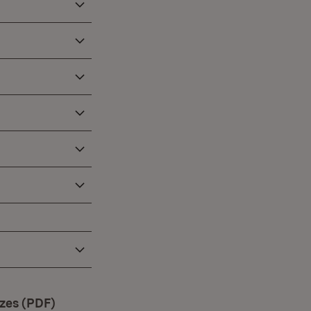
zes (PDF)
(Öffnet in neuem Fenster)