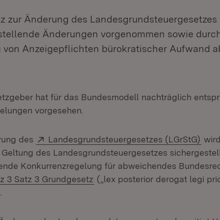
z zur Änderung des Landesgrundsteuergesetzes 
rstellende Änderungen vorgenommen sowie durch
 von Anzeigepflichten bürokratischer Aufwand 
tzgeber hat für das Bundesmodell nachträglich entsp
gelungen vorgesehen.
Extern:
(Öff
rung des
Landesgrundsteuergesetzes (LGrStG)
wird
 Geltung des Landesgrundsteuergesetzes sichergestell
hende Konkurrenzregelung für abweichendes Bundesre
(Öffnet in neuem Fenster)
tz 3 Satz 3 Grundgesetz
(„lex posterior derogat legi prio
.