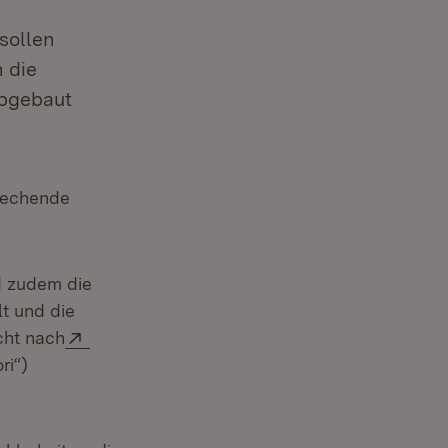
sollen
 die
abgebaut
rechende
net in neuem Fenster)
 zudem die
t und die
Extern:
cht nach
ri“)