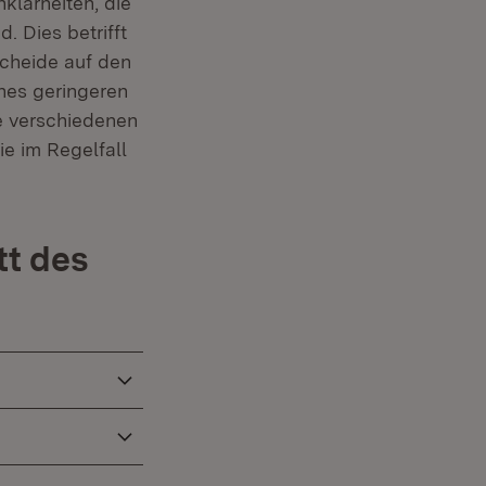
larheiten, die
 Dies betrifft
scheide auf den
nes geringeren
ie verschiedenen
e im Regelfall
tt des