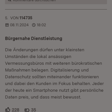
Kommentare durchsuchen
5.
KOMMENTAR
VON
:
114735
08.11.2024
18:02
Bürgernahe Dienstleistung
Die Änderungen dürfen unter kleinsten
Umständen die lokal ansässigen
Vermessungsbüros mit weiteren bürokratischen
Maßnahmen belegen. Digitalisierung und
Datenschutz sollten miteinander funktionieren
und dabei den Kunden im Fokus behalten. Jeder
der heute ein Smartphone nutzt gibt persönliche
Daten preis, und dass meist bewusst.
228
Unterstützer.
35
Ablehner.