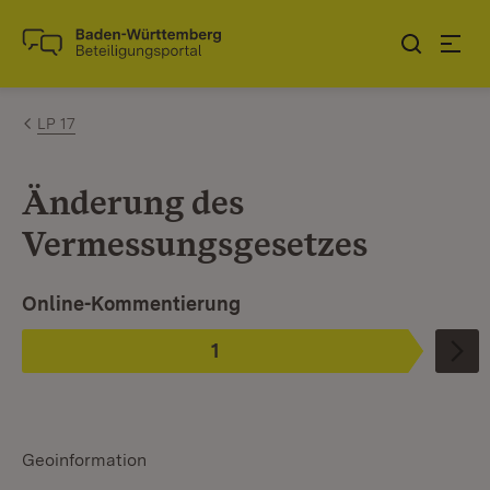
Zum Inhalt springen
Link zur Startseite
LP 17
Änderung des
Vermessungsgesetzes
Ist ausgewählt.
Online-Kommentierung
1
Phase
:
Geoinformation