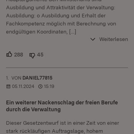
Ausbildung und Attraktivität der Verwaltung:
Ausbildung: o Ausbildung und Erhalt der
Fachkompetenz möglich mit Berechnung von
endgültigen Koordinaten,
[…]
Weiterlesen
288
Unterstützer.
45
Ablehner.
1.
KOMMENTAR
VON
:
DANIEL77815
05.11.2024
15:19
Ein weiterer Nackenschlag der freien Berufe
durch die Verwaltung
Dieser Gesetzentwurf ist in einer Zeit von einer
stark rückläufigen Auftragslage, hohem