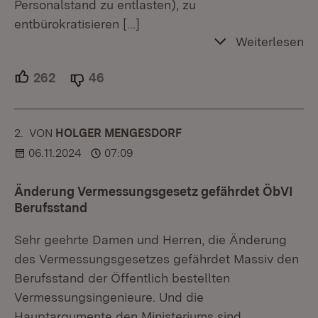
Personalstand zu entlasten), zu
entbürokratisieren
[…]
Weiterlesen
262
Unterstützer.
46
Ablehner.
2.
KOMMENTAR
VON
:
HOLGER MENGESDORF
06.11.2024
07:09
Änderung Vermessungsgesetz gefährdet ÖbVI
Berufsstand
Sehr geehrte Damen und Herren, die Änderung
des Vermessungsgesetzes gefährdet Massiv den
Berufsstand der Öffentlich bestellten
Vermessungsingenieure. Und die
Hauptargumente den Ministeriums sind