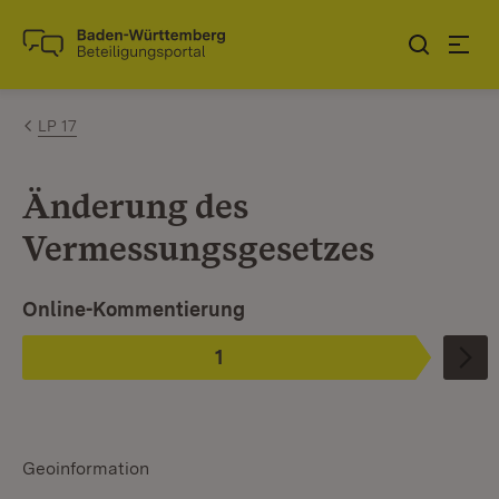
Zum Inhalt springen
Link zur Startseite
LP 17
Änderung des
Vermessungsgesetzes
Ist ausgewählt.
Online-Kommentierung
1
Phase
:
Geoinformation