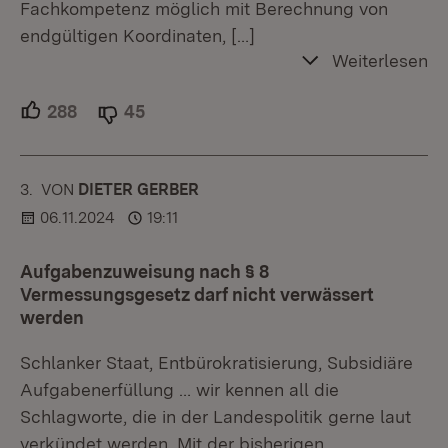
Fachkompetenz möglich mit Berechnung von
endgültigen Koordinaten,
[…]
Weiterlesen
288
Unterstützer.
45
Ablehner.
3.
KOMMENTAR
VON
:
DIETER GERBER
06.11.2024
19:11
Aufgabenzuweisung nach § 8
Vermessungsgesetz darf nicht verwässert
werden
Schlanker Staat, Entbürokratisierung, Subsidiäre
Aufgabenerfüllung … wir kennen all die
Schlagworte, die in der Landespolitik gerne laut
verkündet werden. Mit der bisherigen