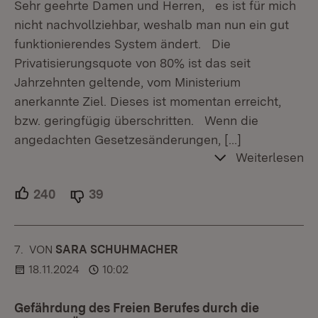
Sehr geehrte Damen und Herren, es ist für mich
nicht nachvollziehbar, weshalb man nun ein gut
funktionierendes System ändert. Die
Privatisierungsquote von 80% ist das seit
Jahrzehnten geltende, vom Ministerium
anerkannte Ziel. Dieses ist momentan erreicht,
bzw. geringfügig überschritten. Wenn die
angedachten Gesetzesänderungen,
[…]
Weiterlesen
240
Unterstützer.
39
Ablehner.
7.
KOMMENTAR
VON
:
SARA SCHUHMACHER
18.11.2024
10:02
Gefährdung des Freien Berufes durch die