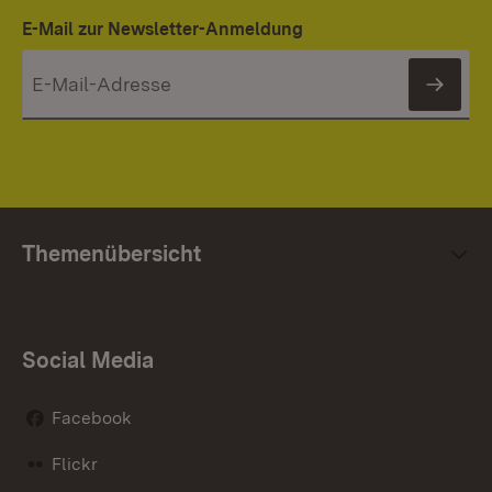
E-Mail zur Newsletter-Anmeldung
News
Themenübersicht
Social Media
Facebook
Flickr